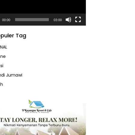
00:00
03:00
puler Tag
NAL
ine
si
Andi Jumawi
ah