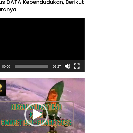
us DATA Kependudukan, Berikut
ranya
tar
00:00
03:27
tar