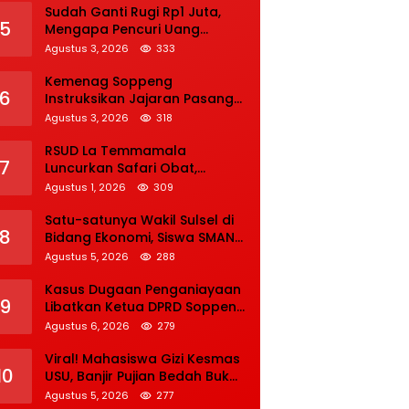
Sudah Ganti Rugi Rp1 Juta,
5
Mengapa Pencuri Uang
Rp5.000 Tetap Dipenjara? Ini
Agustus 3, 2026
333
Pertimbangan Hakim
Kemenag Soppeng
6
Instruksikan Jajaran Pasang
Bendera Merah Putih Sambut
Agustus 3, 2026
318
HUT Ke-81 RI
RSUD La Temmamala
7
Luncurkan Safari Obat,
Permudah Pasien Pantau
Agustus 1, 2026
309
Penyelesaian Resep Secara
Real Time
Satu-satunya Wakil Sulsel di
8
Bidang Ekonomi, Siswa SMAN 1
Soppeng Lolos Semifinal OSN
Agustus 5, 2026
288
Nasional 2026
Kasus Dugaan Penganiayaan
9
Libatkan Ketua DPRD Soppeng
terus Bergulir, Tim INAFIS
Agustus 6, 2026
279
Polda Sulsel Gelar
Rekonstruksi
Viral! Mahasiswa Gizi Kesmas
10
USU, Banjir Pujian Bedah Buku
Skala International Dari 70
Agustus 5, 2026
277