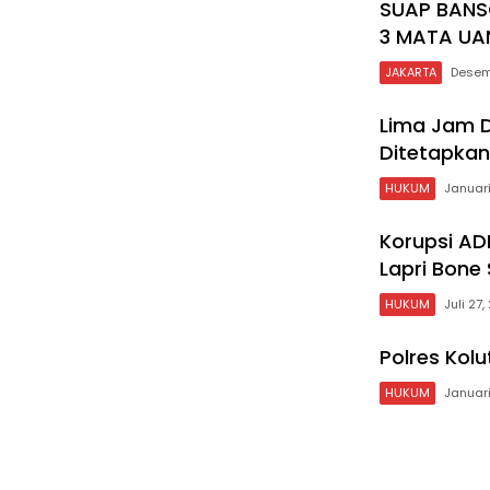
SUAP BANSO
3 MATA U
JAKARTA
Desem
Lima Jam D
Ditetapkan
HUKUM
Januari
Korupsi AD
Lapri Bone
HUKUM
Juli 27,
Polres Kol
HUKUM
Januari