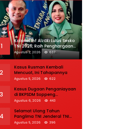
Kolonel Inf Alzaki Lulus Sesko
1
TNI 2026, Raih Penghargaan
Tulisan Ilmiah dan Jasmani
Agustus 2, 2026
637
Terbaik
Kasus Rusman Kembali
2
Mencuat, Ini Tahapannya
Agustus 5, 2026
622
Kasus Dugaan Penganiayaan
3
di BKPSDM Soppeng
Direkonstruksi, Rusman
Agustus 6, 2026
443
Tegaskan Proses Hukum
Terus Berjalan
Selamat Ulang Tahun
4
Panglima TNI Jenderal TNI
Agus Subiyanto
Agustus 5, 2026
396