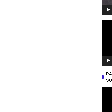
Pemu
Video
PA
SU
Pemu
Video