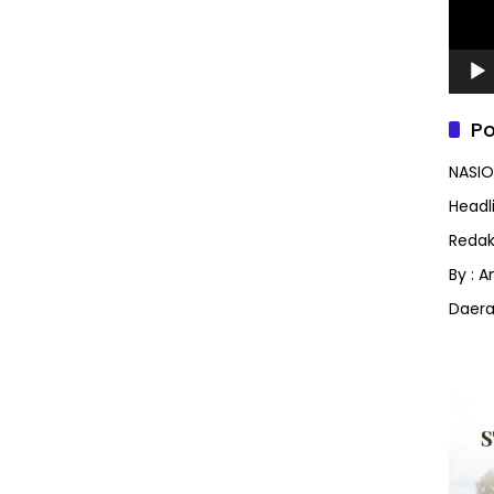
Po
NASIO
Headl
Redak
By : 
Daer