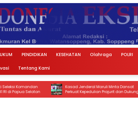
UKUM
PENDIDIKAN
KESEHATAN
Olahraga
POLRI
ivasi
Tentang Kami
ndan
Kasad Jenderal Maruli Minta Dansat
Di
latan
Perkuat Kepedulian Prajurit dan Dukung
Du
Program Strategis Pemerintah
ke