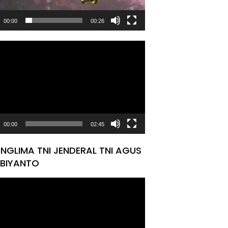
00:00
00:26
tar
00:00
02:45
NGLIMA TNI JENDERAL TNI AGUS
BIYANTO
tar