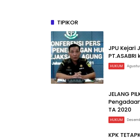
TIPIKOR
JPU Kejari
PT.ASABRI 
HUKUM
Agustus
JELANG PIL
Pengadaan 
TA 2020
HUKUM
Desemb
KPK TETAP