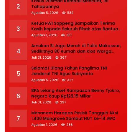
Kasus Rusman Kembali Mencuat, Ini
2
Tahapannya
Agustus 5, 2026
532
Ketua PWI Soppeng Sampaikan Terima
3
Kasih kepada Seluruh Pihak atas Bantuan
terhadap Adiknya Korban Kecelakaan
Agustus 1, 2026
381
Amukan Si Jago Merah di Tallo Makassar,
4
Sedikitnya 80 Rumah dan Kios Warga
Hangus, Pemadaman Berlangsung Tiga
Juli 31, 2026
367
Jam
Selamat Ulang Tahun Panglima TNI
5
Jenderal TNI Agus Subiyanto
Agustus 5, 2026
327
BPA Lelang Aset Rampasan Benny Tjokro,
6
Negara Raup Rp129,15 Miliar
Juli 31, 2026
297
Menanam Harapan Pesisir Tangguh Aksi
7
1.400 Mangrove Sambut HUT ke-14 IWO
Agustus 1, 2026
286