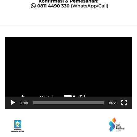
Pemutar
Video
00:00
06:20