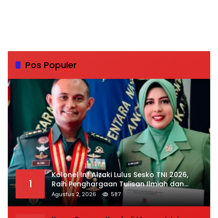
Pos Populer
Kolonel Inf Alzaki Lulus Sesko TNI 2026,
1
Raih Penghargaan Tulisan Ilmiah dan
Jasmani Terbaik
Agustus 2, 2026
587