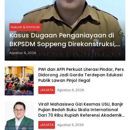
Hukum & Kriminal
Kasus Dugaan Penganiayaan di
BKPSDM Soppeng Direkonstruksi,
Rusman Tegaskan Proses Hukum
Agustus 6, 2026
Terus Berjalan
PWI dan AFPI Perkuat Literasi Pindar, Pers
Didorong Jadi Garda Terdepan Edukasi
Publik Lawan Pinjol Ilegal
JAKARTA
Agustus 6, 2026
Viral! Mahasiswa Gizi Kesmas USU, Banjir
Pujian Bedah Buku Skala International
Dari 70 Ribu Rupiah Referensi Akademik
Dunia
JAKARTA
Agustus 5, 2026