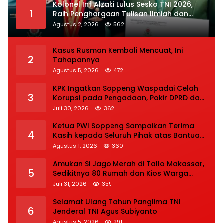
Kolonel Inf Alzaki Lulus Sesko TNI 2026,
1
Raih Penghargaan Tulisan Ilmiah dan
Jasmani Terbaik
Agustus 2, 2026
562
Kasus Rusman Kembali Mencuat, Ini
2
Tahapannya
Agustus 5, 2026
472
KPK Ingatkan Soppeng Waspadai Celah
3
Korupsi pada Pengadaan, Pokir DPRD dan
Bansos
Juli 30, 2026
362
Ketua PWI Soppeng Sampaikan Terima
4
Kasih kepada Seluruh Pihak atas Bantuan
terhadap Adiknya Korban Kecelakaan
Agustus 1, 2026
360
Amukan Si Jago Merah di Tallo Makassar,
5
Sedikitnya 80 Rumah dan Kios Warga
Hangus, Pemadaman Berlangsung Tiga
Juli 31, 2026
359
Jam
Selamat Ulang Tahun Panglima TNI
6
Jenderal TNI Agus Subiyanto
Agustus 5, 2026
291