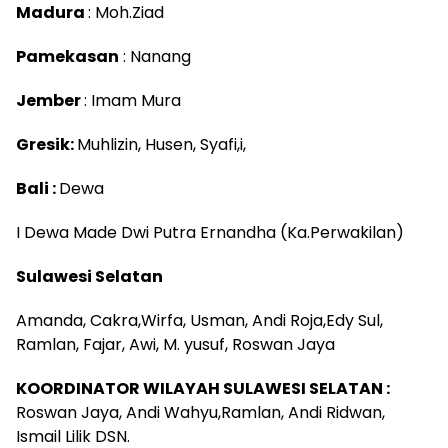
Madura
: Moh.Ziad
Pamekasan
: Nanang
Jember
: Imam Mura
Gresik:
Muhlizin, Husen, Syafi,i,
Bali :
Dewa
I Dewa Made Dwi Putra Ernandha (Ka.Perwakilan)
Sulawesi Selatan
Amanda, Cakra,Wirfa, Usman, Andi Roja,Edy Sul,
Ramlan, Fajar, Awi, M. yusuf, Roswan Jaya
KOORDINATOR WILAYAH SULAWESI SELATAN :
Roswan Jaya, Andi Wahyu,Ramlan, Andi Ridwan,
Ismail Lilik DSN.