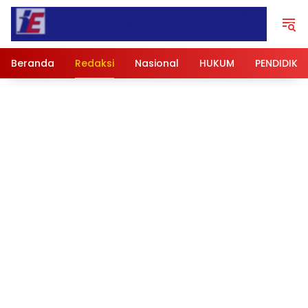
Langsung
ke
konten
Beranda
Redaksi
Nasional
HUKUM
PENDIDIKA