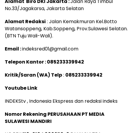
Alamat Biro DKI Jakarta :
Jalan Raya Timbul
No.33/Jagakarsa, Jakarta Selatan
Alamat Redaksi
: Jalan Kemakmuran Kel.Botto
Watansoppeng, Kab.Soppeng, Prov.Sulawesi Selatan.
(BTN Tuju Wali-Wali).
Email :
indeksred01@gmail.com
Telepon Kantor :
085233339942
Kritik/Saran (WA) Telp
:
085233339942
Youtube Link
INDEKStv , Indonesia Ekspress dan redaksi indeks
Nomor Rekening PERUSAHAAN PT MEDIA
SULAWESI MANDIRI