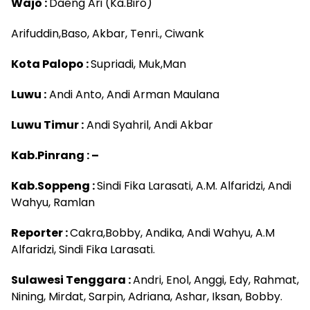
Wajo :
Daeng Ari (Ka.Biro)
Arifuddin,Baso, Akbar, Tenri., Ciwank
Kota Palopo :
Supriadi, Muk,Man
Luwu :
Andi Anto, Andi Arman Maulana
Luwu Timur :
Andi Syahril, Andi Akbar
Kab.Pinrang : –
Kab.Soppeng :
Sindi Fika Larasati, A.M. Alfaridzi, Andi
Wahyu, Ramlan
Reporter :
Cakra,Bobby, Andika, Andi Wahyu, A.M
Alfaridzi, Sindi Fika Larasati.
Sulawesi Tenggara :
Andri, Enol, Anggi, Edy, Rahmat,
Nining, Mirdat, Sarpin, Adriana, Ashar, Iksan, Bobby.