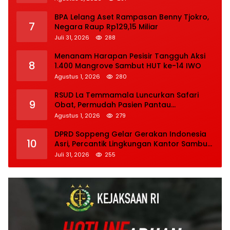
BPA Lelang Aset Rampasan Benny Tjokro,
7
Negara Raup Rp129,15 Miliar
Juli 31, 2026
288
Menanam Harapan Pesisir Tangguh Aksi
8
1.400 Mangrove Sambut HUT ke-14 IWO
Agustus 1, 2026
280
RSUD La Temmamala Luncurkan Safari
9
Obat, Permudah Pasien Pantau
Penyelesaian Resep Secara Real Time
Agustus 1, 2026
279
DPRD Soppeng Gelar Gerakan Indonesia
10
Asri, Percantik Lingkungan Kantor Sambut
HUT Ke-81 RI
Juli 31, 2026
255