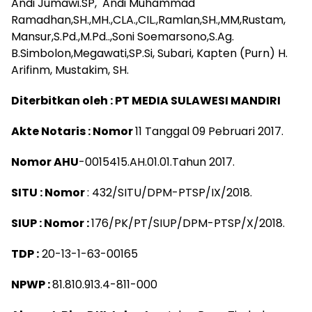
Andi Jumawi.SP, Andi Muhammad
Ramadhan,SH.,MH.,CLA.,CIL.,Ramlan,SH.,MM,Rustam,
Mansur,S.Pd.,M.Pd..,Soni Soemarsono,S.Ag.
B.Simbolon,Megawati,SP.Si, Subari, Kapten (Purn) H.
Arifinm, Mustakim, SH.
Diterbitkan oleh : PT MEDIA SULAWESI MANDIRI
Akte Notaris : Nomor
11 Tanggal 09 Pebruari 2017.
Nomor AHU
-0015415.AH.01.01.Tahun 2017.
SITU : Nomor
: 432/SITU/DPM-PTSP/IX/2018.
SIUP : Nomor :
176/PK/PT/SIUP/DPM-PTSP/X/2018.
TDP :
20-13-1-63-00165
NPWP :
81.810.913.4-811-000