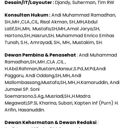
Desain/IT/Layouter :
Djandy, Suherman, Tim RW
Konsultan Hukum :
Andi Muhammad Ramadhan,
SH.,MH ,CLA.,CIL, Risal Akman, SH.,MH,Abdul
Latif,SH.,MH,. Mustafa,SH,MH.,Amal Jarya,SH,
Hartono,SH.,Hasrun,SH, Muhammad Enrico Emhas
Tunah, S.H., Amrayadi, SH., MH., Mustakim, SH.
Dewan Pembina & Penasehat
: Andi Muhammad
Ramadhan,SH.,MH ,CLA ,CIL ,
H.Abd.Rahman,Rustam,Mansur,S.Pd.,M.Pd,Andi
Paggaru, Andi Oddang,SH,.MH,.Andi
Mallombassang,Mustafa,SH,.MH.,H.Kamaruddin, Andi
Jumawi SP. Soni
Soemarsono,S.Ag,.Musriadi,SH.,H.Madra.
Megawati,SP.Si, Kharina, Subari, Kapten Inf (Purn) H.
Arifin, Hasanuddin.
Dewan Kehormatan & Dewan Redaksi
: