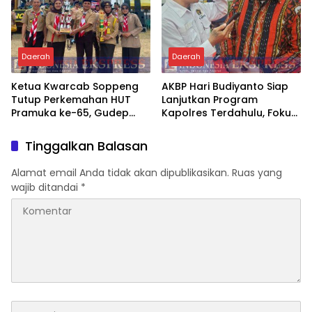
Daerah
Daerah
Ketua Kwarcab Soppeng
AKBP Hari Budiyanto Siap
Tutup Perkemahan HUT
Lanjutkan Program
Pramuka ke-65, Gudep
Kapolres Terdahulu, Fokus
SMAN 1 Soppeng Kembali
Konsolidasi Internal dan
Sabet Juara Umum
Penguatan Kamtibmas
Tinggalkan Balasan
Penegak
Alamat email Anda tidak akan dipublikasikan.
Ruas yang
wajib ditandai
*