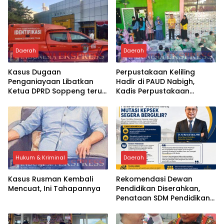
Pembangunan
Hukum Terus Berjalan
Daerah
Daerah
Kasus Dugaan
Perpustakaan Keliling
Penganiayaan Libatkan
Hadir di PAUD Nabigh,
Ketua DPRD Soppeng terus
Kadis Perpustakaan
Bergulir, Tim INAFIS Polda
Soppeng Ajak Anak Cintai
Sulsel Gelar Rekonstruksi
Buku Sejak Dini
Hukum & Kriminal
Daerah
Kasus Rusman Kembali
Rekomendasi Dewan
Mencuat, Ini Tahapannya
Pendidikan Diserahkan,
Penataan SDM Pendidikan
di Soppeng Diperkirakan
Segera Bergulir