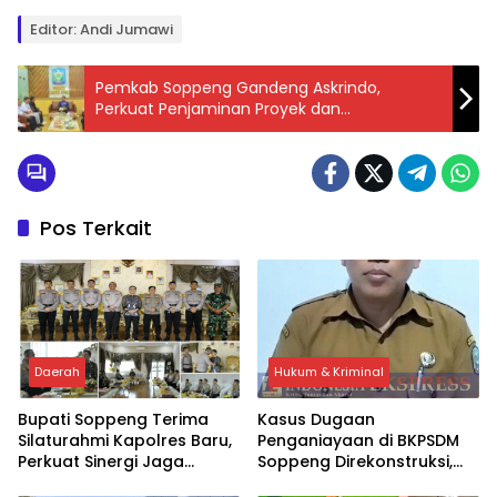
Editor: Andi Jumawi
Pemkab Soppeng Gandeng Askrindo,
Perkuat Penjaminan Proyek dan
Perlindungan Risiko Pembangunan
Pos Terkait
Daerah
Hukum & Kriminal
Bupati Soppeng Terima
Kasus Dugaan
Silaturahmi Kapolres Baru,
Penganiayaan di BKPSDM
Perkuat Sinergi Jaga
Soppeng Direkonstruksi,
Kamtibmas dan Dukung
Rusman Tegaskan Proses