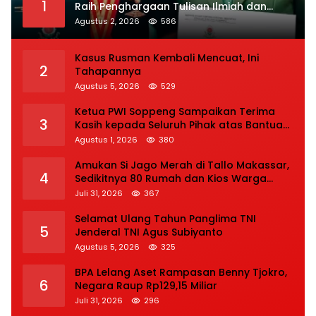
1
Raih Penghargaan Tulisan Ilmiah dan
Jasmani Terbaik
Agustus 2, 2026
586
Kasus Rusman Kembali Mencuat, Ini
2
Tahapannya
Agustus 5, 2026
529
Ketua PWI Soppeng Sampaikan Terima
3
Kasih kepada Seluruh Pihak atas Bantuan
terhadap Adiknya Korban Kecelakaan
Agustus 1, 2026
380
Amukan Si Jago Merah di Tallo Makassar,
4
Sedikitnya 80 Rumah dan Kios Warga
Hangus, Pemadaman Berlangsung Tiga
Juli 31, 2026
367
Jam
Selamat Ulang Tahun Panglima TNI
5
Jenderal TNI Agus Subiyanto
Agustus 5, 2026
325
BPA Lelang Aset Rampasan Benny Tjokro,
6
Negara Raup Rp129,15 Miliar
Juli 31, 2026
296