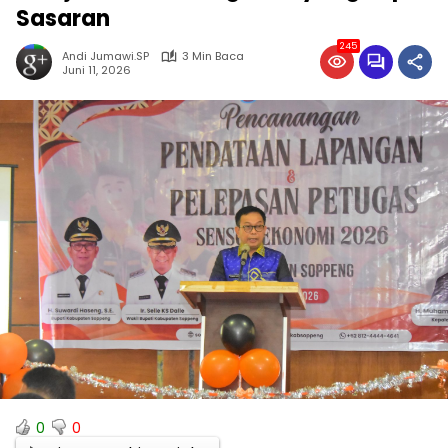
Sasaran
245
Andi Jumawi.SP
3 Min Baca
Juni 11, 2026
0
0