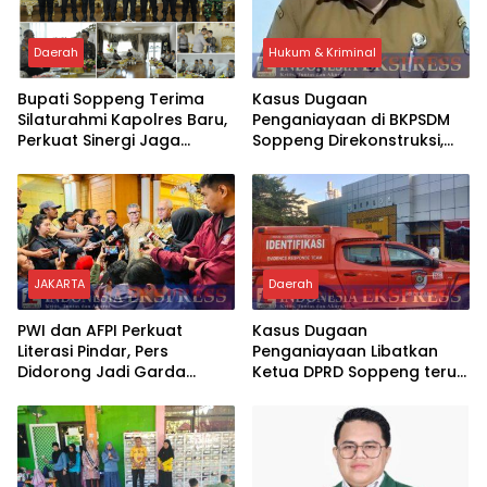
Daerah
Hukum & Kriminal
Bupati Soppeng Terima
Kasus Dugaan
Silaturahmi Kapolres Baru,
Penganiayaan di BKPSDM
Perkuat Sinergi Jaga
Soppeng Direkonstruksi,
Kamtibmas dan Dukung
Rusman Tegaskan Proses
Pembangunan
Hukum Terus Berjalan
JAKARTA
Daerah
PWI dan AFPI Perkuat
Kasus Dugaan
Literasi Pindar, Pers
Penganiayaan Libatkan
Didorong Jadi Garda
Ketua DPRD Soppeng terus
Terdepan Edukasi Publik
Bergulir, Tim INAFIS Polda
Lawan Pinjol Ilegal
Sulsel Gelar Rekonstruksi