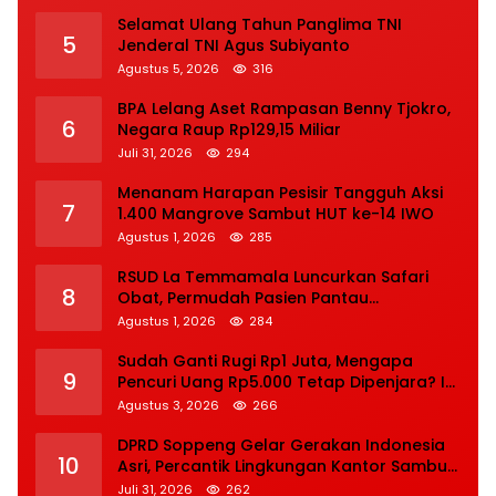
Jam
Selamat Ulang Tahun Panglima TNI
5
Jenderal TNI Agus Subiyanto
Agustus 5, 2026
316
BPA Lelang Aset Rampasan Benny Tjokro,
6
Negara Raup Rp129,15 Miliar
Juli 31, 2026
294
Menanam Harapan Pesisir Tangguh Aksi
7
1.400 Mangrove Sambut HUT ke-14 IWO
Agustus 1, 2026
285
RSUD La Temmamala Luncurkan Safari
8
Obat, Permudah Pasien Pantau
Penyelesaian Resep Secara Real Time
Agustus 1, 2026
284
Sudah Ganti Rugi Rp1 Juta, Mengapa
9
Pencuri Uang Rp5.000 Tetap Dipenjara? Ini
Pertimbangan Hakim
Agustus 3, 2026
266
DPRD Soppeng Gelar Gerakan Indonesia
10
Asri, Percantik Lingkungan Kantor Sambut
HUT Ke-81 RI
Juli 31, 2026
262