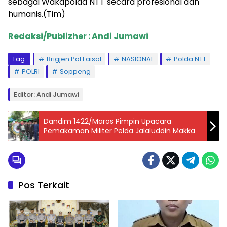
sebagai Wakapolda NTT secara profesional dan
humanis.(Tim)
Redaksi/Publizher : Andi Jumawi
Tag:
Brigjen Pol Faisal
NASIONAL
Polda NTT
POLRI
Soppeng
Editor: Andi Jumawi
Dandim 1422/Maros Pimpin Upacara
Pemakaman Militer Pelda Jalaluddin Makka
Pos Terkait