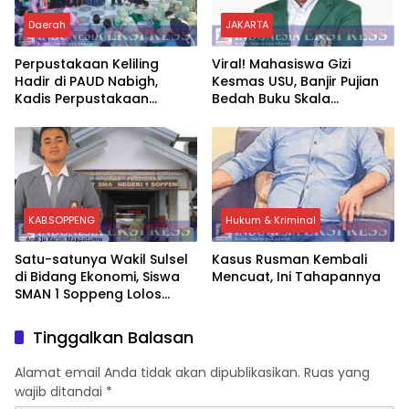
Daerah
JAKARTA
Perpustakaan Keliling
Viral! Mahasiswa Gizi
Hadir di PAUD Nabigh,
Kesmas USU, Banjir Pujian
Kadis Perpustakaan
Bedah Buku Skala
Soppeng Ajak Anak Cintai
International Dari 70 Ribu
Buku Sejak Dini
Rupiah Referensi Akademik
Dunia
KAB.SOPPENG
Hukum & Kriminal
Satu-satunya Wakil Sulsel
Kasus Rusman Kembali
di Bidang Ekonomi, Siswa
Mencuat, Ini Tahapannya
SMAN 1 Soppeng Lolos
Semifinal OSN Nasional
2026
Tinggalkan Balasan
Alamat email Anda tidak akan dipublikasikan.
Ruas yang
wajib ditandai
*