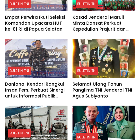
BULETIN TNI
BULETIN TNI
Empat Perwira Ikuti Seleksi
Kasad Jenderal Maruli
Komandan Upacara HUT
Minta Dansat Perkuat
ke-81 RI di Papua Selatan
Kepedulian Prajurit dan
Dukung Program Strategis
Pemerintah
BULETIN TNI
BULETIN TNI
Danlanal Kendari Rangkul
Selamat Ulang Tahun
Insan Pers, Perkuat Sinergi
Panglima TNI Jenderal TNI
untuk Informasi Publik
Agus Subiyanto
yang Objektif
BULETIN TNI
BULETIN TNI