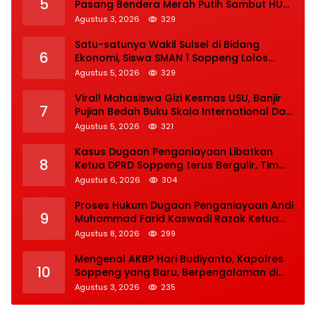
5
Pasang Bendera Merah Putih Sambut HUT
Ke-81 RI
Agustus 3, 2026
329
Satu-satunya Wakil Sulsel di Bidang
6
Ekonomi, Siswa SMAN 1 Soppeng Lolos
Semifinal OSN Nasional 2026
Agustus 5, 2026
329
Viral! Mahasiswa Gizi Kesmas USU, Banjir
7
Pujian Bedah Buku Skala International Dari
70 Ribu Rupiah Referensi Akademik Dunia
Agustus 5, 2026
321
Kasus Dugaan Penganiayaan Libatkan
8
Ketua DPRD Soppeng terus Bergulir, Tim
INAFIS Polda Sulsel Gelar Rekonstruksi
Agustus 6, 2026
304
Proses Hukum Dugaan Penganiayaan Andi
9
Muhammad Farid Kaswadi Razak Ketua
DPRD Soppeng Fraksi Golkar Tetap
Agustus 8, 2026
299
Berlanjut
Mengenal AKBP Hari Budiyanto, Kapolres
10
Soppeng yang Baru, Berpengalaman di
Bareskrim Polri
Agustus 3, 2026
235