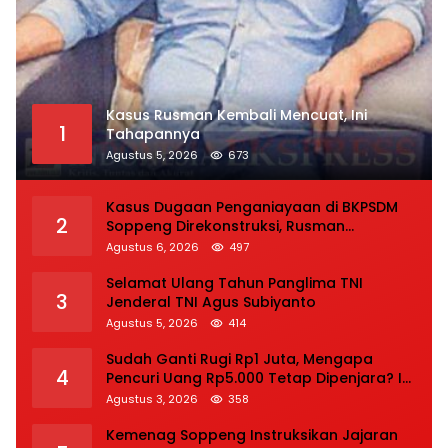
Kasus Rusman Kembali Mencuat, Ini
1
Tahapannya
Agustus 5, 2026
673
Kasus Dugaan Penganiayaan di BKPSDM
2
Soppeng Direkonstruksi, Rusman
Tegaskan Proses Hukum Terus Berjalan
Agustus 6, 2026
497
Selamat Ulang Tahun Panglima TNI
3
Jenderal TNI Agus Subiyanto
Agustus 5, 2026
414
Sudah Ganti Rugi Rp1 Juta, Mengapa
4
Pencuri Uang Rp5.000 Tetap Dipenjara? Ini
Pertimbangan Hakim
Agustus 3, 2026
358
Kemenag Soppeng Instruksikan Jajaran