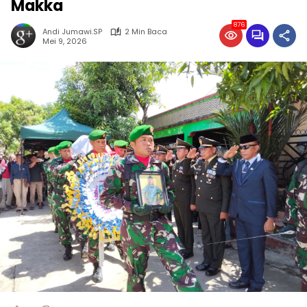
Makka
876
Andi Jumawi.SP
2 Min Baca
Mei 9, 2026