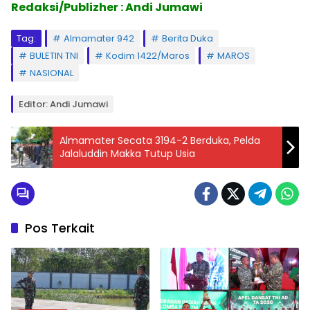
Redaksi/Publizher : Andi Jumawi
Tag:
Almamater 942
Berita Duka
BULETIN TNI
Kodim 1422/Maros
MAROS
NASIONAL
Editor: Andi Jumawi
Almamater Secata 3194-2 Berduka, Pelda
Jalaluddin Makka Tutup Usia
Pos Terkait