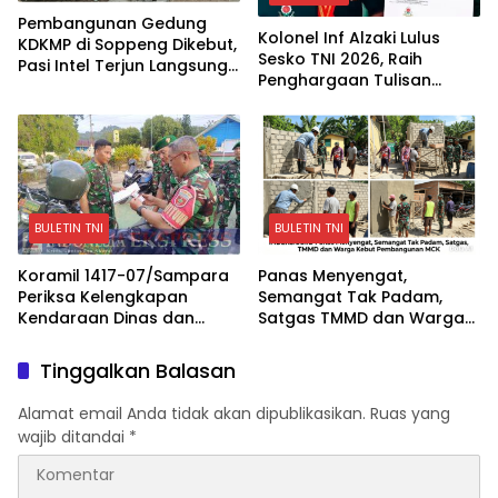
Pembangunan Gedung
Kolonel Inf Alzaki Lulus
KDKMP di Soppeng Dikebut,
Sesko TNI 2026, Raih
Pasi Intel Terjun Langsung
Penghargaan Tulisan
Pantau
Ilmiah dan Jasmani
Terbaik
BULETIN TNI
BULETIN TNI
Koramil 1417-07/Sampara
Panas Menyengat,
Periksa Kelengkapan
Semangat Tak Padam,
Kendaraan Dinas dan
Satgas TMMD dan Warga
Administrasi Personel
Kebut Pembangunan MCK
Tinggalkan Balasan
Alamat email Anda tidak akan dipublikasikan.
Ruas yang
wajib ditandai
*