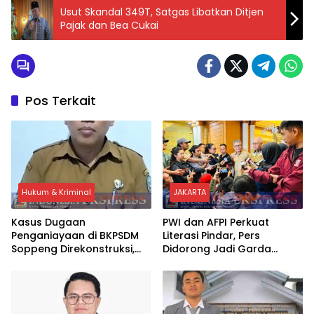
Usut Skandal 349T, Satgas Libatkan Ditjen
Pajak dan Bea Cukai
Pos Terkait
Hukum & Kriminal
JAKARTA
Kasus Dugaan
PWI dan AFPI Perkuat
Penganiayaan di BKPSDM
Literasi Pindar, Pers
Soppeng Direkonstruksi,
Didorong Jadi Garda
Rusman Tegaskan Proses
Terdepan Edukasi Publik
Hukum Terus Berjalan
Lawan Pinjol Ilegal