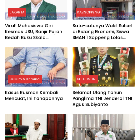
JAKARTA
KAB.SOPPENG
Viral! Mahasiswa Gizi
Satu-satunya Wakil Sulsel
Kesmas USU, Banjir Pujian
di Bidang Ekonomi, Siswa
Bedah Buku Skala
SMAN 1 Soppeng Lolos
International Dari 70 Ribu
Semifinal OSN Nasional
Rupiah Referensi Akademik
2026
Dunia
Hukum & Kriminal
BULETIN TNI
Kasus Rusman Kembali
Selamat Ulang Tahun
Mencuat, Ini Tahapannya
Panglima TNI Jenderal TNI
Agus Subiyanto