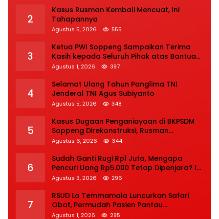
Kasus Rusman Kembali Mencuat, Ini
2
Tahapannya
Agustus 5, 2026
555
Ketua PWI Soppeng Sampaikan Terima
3
Kasih kepada Seluruh Pihak atas Bantuan
terhadap Adiknya Korban Kecelakaan
Agustus 1, 2026
397
Selamat Ulang Tahun Panglima TNI
4
Jenderal TNI Agus Subiyanto
Agustus 5, 2026
348
Kasus Dugaan Penganiayaan di BKPSDM
5
Soppeng Direkonstruksi, Rusman
Tegaskan Proses Hukum Terus Berjalan
Agustus 6, 2026
344
Sudah Ganti Rugi Rp1 Juta, Mengapa
6
Pencuri Uang Rp5.000 Tetap Dipenjara? Ini
Pertimbangan Hakim
Agustus 3, 2026
296
RSUD La Temmamala Luncurkan Safari
7
Obat, Permudah Pasien Pantau
Penyelesaian Resep Secara Real Time
Agustus 1, 2026
295