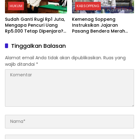
HUKUM
KAB.SOPPENG
Sudah Ganti Rugi Rp1 Juta,
Kemenag Soppeng
Mengapa Pencuri Uang
Instruksikan Jajaran
Rp5.000 Tetap Dipenjara?
Pasang Bendera Merah
Ini Pertimbangan Hakim
Putih Sambut HUT Ke-81 RI
Tinggalkan Balasan
Alamat email Anda tidak akan dipublikasikan.
Ruas yang
wajib ditandai
*