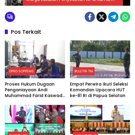
Korban Banjir
Pos Terkait
DPRD SOPPENG
BULETIN TNI
Proses Hukum Dugaan
Empat Perwira Ikuti Seleksi
Penganiayaan Andi
Komandan Upacara HUT
Muhammad Farid Kaswadi
ke-81 RI di Papua Selatan
Razak Ketua DPRD
Soppeng Fraksi Golkar
Tetap Berlanjut