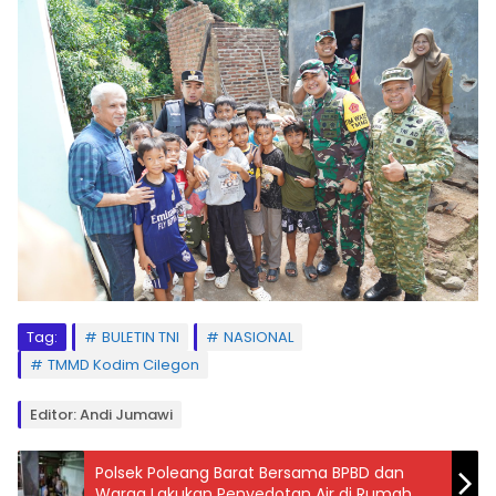
Tag:
BULETIN TNI
NASIONAL
TMMD Kodim Cilegon
Editor: Andi Jumawi
Polsek Poleang Barat Bersama BPBD dan
Warga Lakukan Penyedotan Air di Rumah