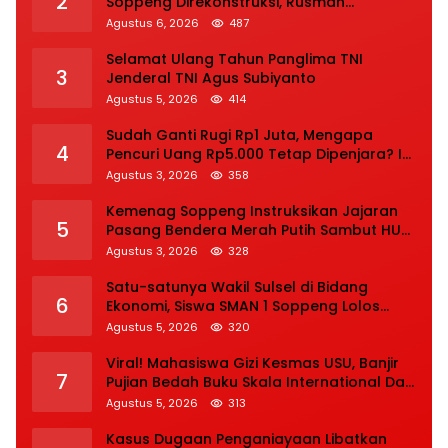
2
Soppeng Direkonstruksi, Rusman
Tegaskan Proses Hukum Terus Berjalan
Agustus 6, 2026
487
Selamat Ulang Tahun Panglima TNI
3
Jenderal TNI Agus Subiyanto
Agustus 5, 2026
414
Sudah Ganti Rugi Rp1 Juta, Mengapa
4
Pencuri Uang Rp5.000 Tetap Dipenjara? Ini
Pertimbangan Hakim
Agustus 3, 2026
358
Kemenag Soppeng Instruksikan Jajaran
5
Pasang Bendera Merah Putih Sambut HUT
Ke-81 RI
Agustus 3, 2026
328
Satu-satunya Wakil Sulsel di Bidang
6
Ekonomi, Siswa SMAN 1 Soppeng Lolos
Semifinal OSN Nasional 2026
Agustus 5, 2026
320
Viral! Mahasiswa Gizi Kesmas USU, Banjir
7
Pujian Bedah Buku Skala International Dari
70 Ribu Rupiah Referensi Akademik Dunia
Agustus 5, 2026
313
Kasus Dugaan Penganiayaan Libatkan