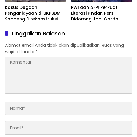
Kasus Dugaan
PWI dan AFPI Perkuat
Penganiayaan di BKPSDM
Literasi Pindar, Pers
Soppeng Direkonstruksi,
Didorong Jadi Garda
Rusman Tegaskan Proses
Terdepan Edukasi Publik
Hukum Terus Berjalan
Lawan Pinjol Ilegal
Tinggalkan Balasan
Alamat email Anda tidak akan dipublikasikan.
Ruas yang
wajib ditandai
*