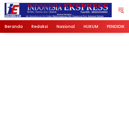
Langsung
ke
konten
Beranda
Redaksi
Nasional
HUKUM
PENDIDIKA