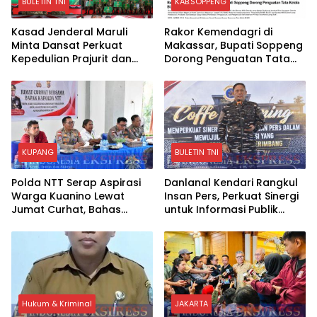
BULETIN TNI
KAB.SOPPENG
Kasad Jenderal Maruli
Rakor Kemendagri di
Minta Dansat Perkuat
Makassar, Bupati Soppeng
Kepedulian Prajurit dan
Dorong Penguatan Tata
Dukung Program Strategis
Kelola BUMD
Pemerintah
KUPANG
BULETIN TNI
Polda NTT Serap Aspirasi
Danlanal Kendari Rangkul
Warga Kuanino Lewat
Insan Pers, Perkuat Sinergi
Jumat Curhat, Bahas
untuk Informasi Publik
Kamtibmas hingga
yang Objektif
Kejahatan Siber
Hukum & Kriminal
JAKARTA