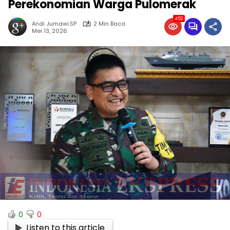
Perekonomian Warga Pulomerak
452
Andi Jumawi.SP
2 Min Baca
Mei 13, 2026
0
0
Listen to this article