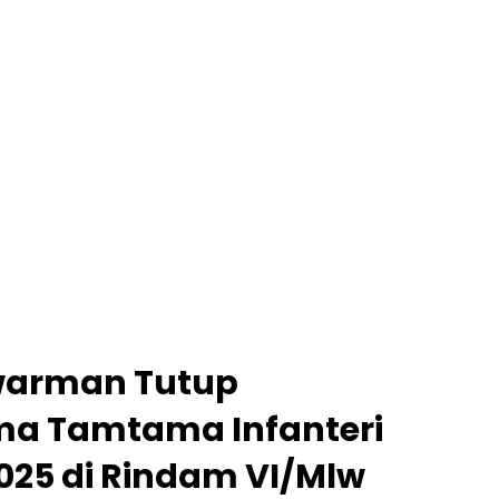
warman Tutup
ma Tamtama Infanteri
025 di Rindam VI/Mlw