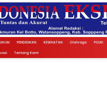
UKUM
PENDIDIKAN
KESEHATAN
Olahraga
POLRI
ivasi
Tentang Kami