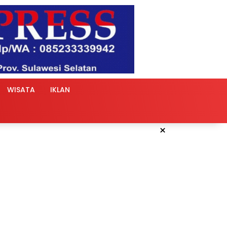
WISATA
IKLAN
×