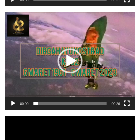
00:00
03:27
Pemutar
Video
00:00
00:26
Pemutar
Video