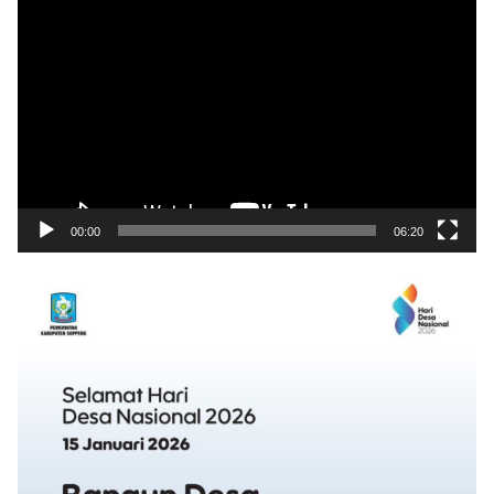
Pemutar
Video
00:00
06:20