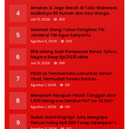
Amukan Si Jago Merah di Tallo Makassar,
4
Sedikitnya 80 Rumah dan Kios Warga
Hangus, Pemadaman Berlangsung Tiga
Juli 31, 2026
359
Jam
Selamat Ulang Tahun Panglima TNI
5
Jenderal TNI Agus Subiyanto
Agustus 5, 2026
300
BPA Lelang Aset Rampasan Benny Tjokro,
6
Negara Raup Rp129,15 Miliar
Juli 31, 2026
289
RSUD La Temmamala Luncurkan Safari
7
Obat, Permudah Pasien Pantau
Penyelesaian Resep Secara Real Time
Agustus 1, 2026
281
Menanam Harapan Pesisir Tangguh Aksi
8
1.400 Mangrove Sambut HUT ke-14 IWO
Agustus 1, 2026
281
Sudah Ganti Rugi Rp1 Juta, Mengapa
9
Pencuri Uang Rp5.000 Tetap Dipenjara? Ini
Pertimbangan Hakim
Agustus 3, 2026
257