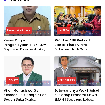
Hukum & Kriminal
JAKARTA
Kasus Dugaan
PWI dan AFPI Perkuat
Penganiayaan di BKPSDM
Literasi Pindar, Pers
Soppeng Direkonstruksi,
Didorong Jadi Garda
Rusman Tegaskan Proses
Terdepan Edukasi Publik
Hukum Terus Berjalan
Lawan Pinjol Ilegal
JAKARTA
KAB.SOPPENG
Viral! Mahasiswa Gizi
Satu-satunya Wakil Sulsel
Kesmas USU, Banjir Pujian
di Bidang Ekonomi, Siswa
Bedah Buku Skala
SMAN 1 Soppeng Lolos
International Dari 70 Ribu
Semifinal OSN Nasional