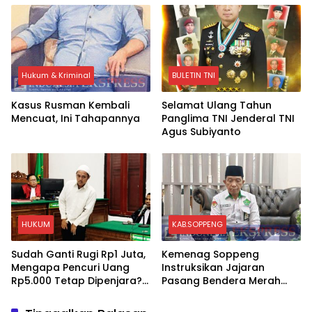
Rupiah Referensi Akademik
2026
Dunia
Hukum & Kriminal
BULETIN TNI
Kasus Rusman Kembali
Selamat Ulang Tahun
Mencuat, Ini Tahapannya
Panglima TNI Jenderal TNI
Agus Subiyanto
HUKUM
KAB.SOPPENG
Sudah Ganti Rugi Rp1 Juta,
Kemenag Soppeng
Mengapa Pencuri Uang
Instruksikan Jajaran
Rp5.000 Tetap Dipenjara?
Pasang Bendera Merah
Ini Pertimbangan Hakim
Putih Sambut HUT Ke-81 RI