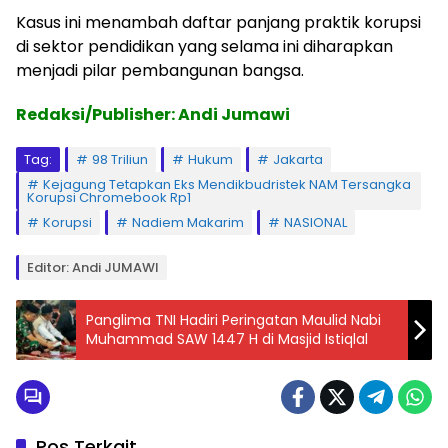
Kasus ini menambah daftar panjang praktik korupsi
di sektor pendidikan yang selama ini diharapkan
menjadi pilar pembangunan bangsa.
Redaksi/Publisher: Andi Jumawi
Tag:
98 Triliun
Hukum
Jakarta
Kejagung Tetapkan Eks Mendikbudristek NAM Tersangka
Korupsi Chromebook Rp1
Korupsi
Nadiem Makarim
NASIONAL
Editor: Andi JUMAWI
Panglima TNI Hadiri Peringatan Maulid Nabi
Muhammad SAW 1447 H di Masjid Istiqlal
Pos Terkait