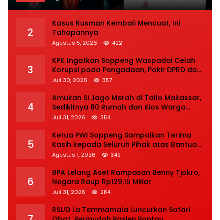
Kasus Rusman Kembali Mencuat, Ini
2
Tahapannya
Agustus 5, 2026
422
KPK Ingatkan Soppeng Waspadai Celah
3
Korupsi pada Pengadaan, Pokir DPRD dan
Bansos
Juli 30, 2026
357
Amukan Si Jago Merah di Tallo Makassar,
4
Sedikitnya 80 Rumah dan Kios Warga
Hangus, Pemadaman Berlangsung Tiga
Juli 31, 2026
354
Jam
Ketua PWI Soppeng Sampaikan Terima
5
Kasih kepada Seluruh Pihak atas Bantuan
terhadap Adiknya Korban Kecelakaan
Agustus 1, 2026
349
BPA Lelang Aset Rampasan Benny Tjokro,
6
Negara Raup Rp129,15 Miliar
Juli 31, 2026
284
RSUD La Temmamala Luncurkan Safari
7
Obat, Permudah Pasien Pantau