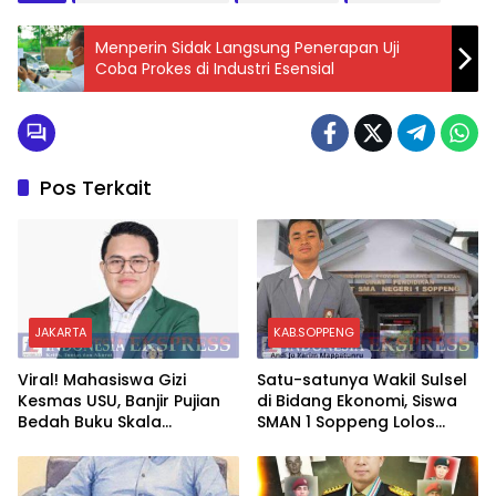
Menperin Sidak Langsung Penerapan Uji
Coba Prokes di Industri Esensial
Pos Terkait
JAKARTA
KAB.SOPPENG
Viral! Mahasiswa Gizi
Satu-satunya Wakil Sulsel
Kesmas USU, Banjir Pujian
di Bidang Ekonomi, Siswa
Bedah Buku Skala
SMAN 1 Soppeng Lolos
International Dari 70 Ribu
Semifinal OSN Nasional
Rupiah Referensi Akademik
2026
Dunia