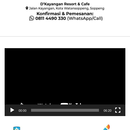
Pemutar
Video
00:00
06:20