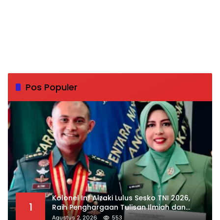
Pos Populer
Kolonel Inf Alzaki Lulus Sesko TNI 2026,
1
Raih Penghargaan Tulisan Ilmiah dan
Jasmani Terbaik
Agustus 2, 2026
553