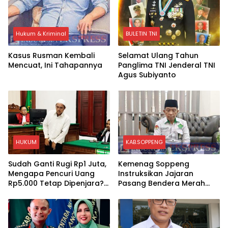
Hukum & Kriminal
BULETIN TNI
Kasus Rusman Kembali
Selamat Ulang Tahun
Mencuat, Ini Tahapannya
Panglima TNI Jenderal TNI
Agus Subiyanto
HUKUM
KAB.SOPPENG
Sudah Ganti Rugi Rp1 Juta,
Kemenag Soppeng
Mengapa Pencuri Uang
Instruksikan Jajaran
Rp5.000 Tetap Dipenjara?
Pasang Bendera Merah
Ini Pertimbangan Hakim
Putih Sambut HUT Ke-81 RI