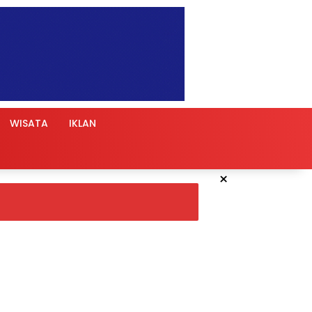
WISATA
IKLAN
×