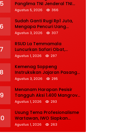
5
Panglima TNI Jenderal TNI
Agus Subiyanto
Agustus 5, 2026
366
Sudah Ganti Rugi Rp1 Juta,
6
Mengapa Pencuri Uang
Rp5.000 Tetap Dipenjara? Ini
Agustus 3, 2026
307
Pertimbangan Hakim
RSUD La Temmamala
7
Luncurkan Safari Obat,
Permudah Pasien Pantau
Agustus 1, 2026
297
Penyelesaian Resep Secara
Real Time
Kemenag Soppeng
8
Instruksikan Jajaran Pasang
Bendera Merah Putih Sambut
Agustus 3, 2026
295
HUT Ke-81 RI
Menanam Harapan Pesisir
9
Tangguh Aksi 1.400 Mangrove
Sambut HUT ke-14 IWO
Agustus 1, 2026
293
Usung Tema Profesionalisme
10
Wartawan, IWO Siapkan
Rangkaian Kegiatan HUT ke-
Agustus 1, 2026
263
14 di Bengkulu