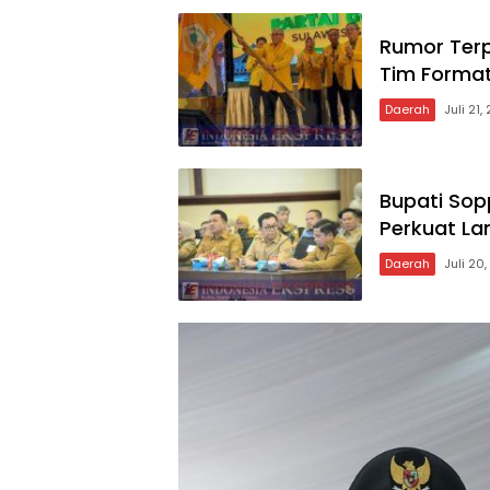
Rumor Terp
Tim Format
Daerah
Juli 21,
Bupati Sop
Perkuat L
Daerah
Juli 20