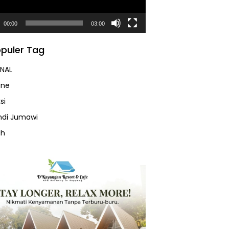
00:00
03:00
puler Tag
NAL
ine
si
Andi Jumawi
ah