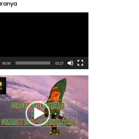
ranya
tar
00:00
03:27
tar