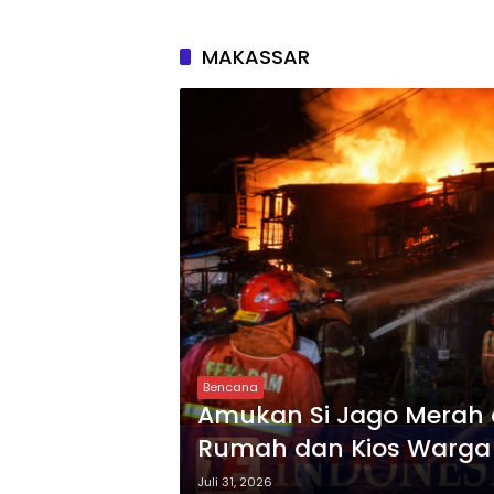
MAKASSAR
Bencana
Amukan Si Jago Merah d
Rumah dan Kios Warg
Berlangsung Tiga Jam
Juli 31, 2026