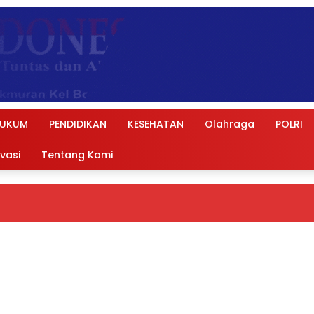
UKUM
PENDIDIKAN
KESEHATAN
Olahraga
POLRI
ivasi
Tentang Kami