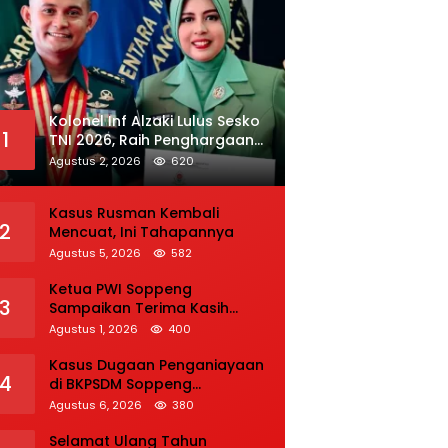
Kolonel Inf Alzaki Lulus Sesko
1
TNI 2026, Raih Penghargaan
Tulisan Ilmiah dan Jasmani
Agustus 2, 2026
620
Terbaik
Kasus Rusman Kembali
2
Mencuat, Ini Tahapannya
Agustus 5, 2026
582
Ketua PWI Soppeng
3
Sampaikan Terima Kasih
kepada Seluruh Pihak atas
Agustus 1, 2026
400
Bantuan terhadap Adiknya
Korban Kecelakaan
Kasus Dugaan Penganiayaan
4
di BKPSDM Soppeng
Direkonstruksi, Rusman
Agustus 6, 2026
380
Tegaskan Proses Hukum
Terus Berjalan
Selamat Ulang Tahun