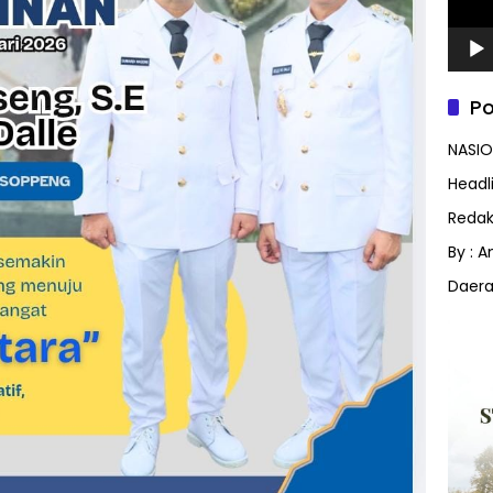
Po
NASIO
Headl
Redak
By : 
Daer