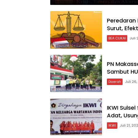
Peredaran R
Surut, Efe
BEA CUKAI
Juli 
PN Makassa
Sambut HU
Daerah
Juli 26
IKWI Sulse
Adat, Usun
IKWI
Juli 21, 20