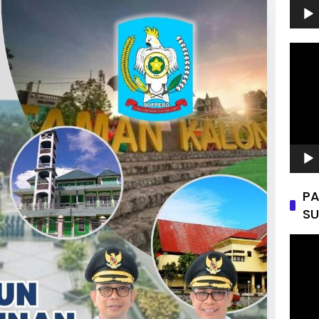
Pemu
Video
PA
SU
Pemu
Video