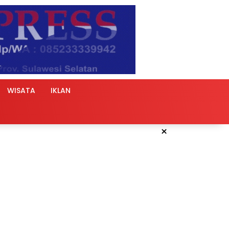
WISATA
IKLAN
×