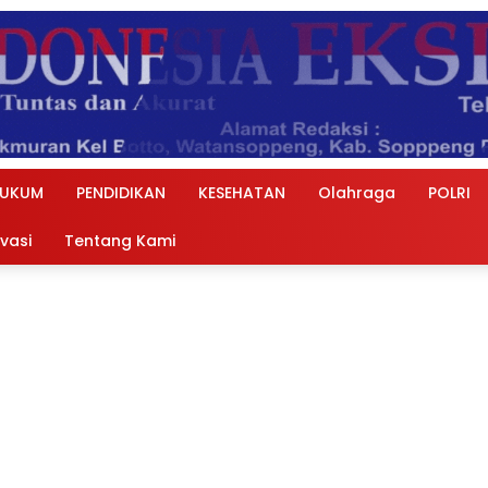
UKUM
PENDIDIKAN
KESEHATAN
Olahraga
POLRI
ivasi
Tentang Kami