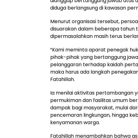
dianggap bertanggung jawab atas 
diduga berlangsung di kawasan pe
Menurut organisasi tersebut, persoal
disuarakan dalam beberapa tahun te
dipermasalahkan masih terus berla
“Kami meminta aparat penegak huk
pihak-pihak yang bertanggung jawa
pelanggaran terhadap kaidah pert
maka harus ada langkah penegakan 
Fatahillah.
Ia menilai aktivitas pertambangan 
permukiman dan fasilitas umum be
dampak bagi masyarakat, mulai dar
pencemaran lingkungan, hingga ke
kenyamanan warga.
Fatahillah menambahkan bahwa asp