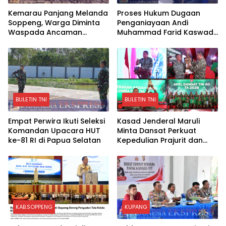
Kemarau Panjang Melanda
Proses Hukum Dugaan
Soppeng, Warga Diminta
Penganiayaan Andi
Waspada Ancaman
Muhammad Farid Kaswadi
Kebakaran
Razak Ketua DPRD
Soppeng Fraksi Golkar
Tetap Berlanjut
BULETIN TNI
BULETIN TNI
Empat Perwira Ikuti Seleksi
Kasad Jenderal Maruli
Komandan Upacara HUT
Minta Dansat Perkuat
ke-81 RI di Papua Selatan
Kepedulian Prajurit dan
Dukung Program Strategis
Pemerintah
KAB.SOPPENG
KUPANG