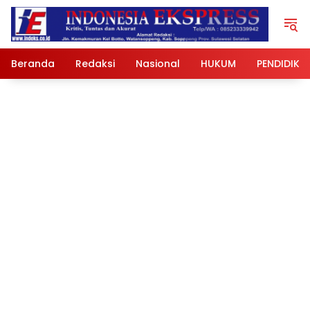
Langsung
ke
konten
Beranda
Redaksi
Nasional
HUKUM
PENDIDIKA