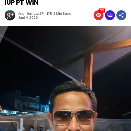
IUP PT WIN
586
Andi Jumawi.SP
3 Min Baca
Juni 4, 2026