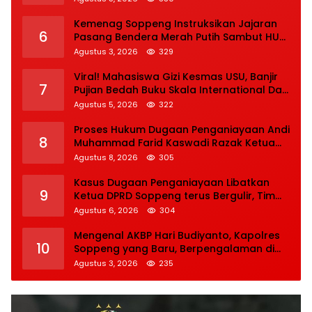
Kemenag Soppeng Instruksikan Jajaran
6
Pasang Bendera Merah Putih Sambut HUT
Ke-81 RI
Agustus 3, 2026
329
Viral! Mahasiswa Gizi Kesmas USU, Banjir
7
Pujian Bedah Buku Skala International Dari
70 Ribu Rupiah Referensi Akademik Dunia
Agustus 5, 2026
322
Proses Hukum Dugaan Penganiayaan Andi
8
Muhammad Farid Kaswadi Razak Ketua
DPRD Soppeng Fraksi Golkar Tetap
Agustus 8, 2026
305
Berlanjut
Kasus Dugaan Penganiayaan Libatkan
9
Ketua DPRD Soppeng terus Bergulir, Tim
INAFIS Polda Sulsel Gelar Rekonstruksi
Agustus 6, 2026
304
Mengenal AKBP Hari Budiyanto, Kapolres
10
Soppeng yang Baru, Berpengalaman di
Bareskrim Polri
Agustus 3, 2026
235