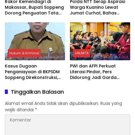
Rakor Kemendagri di
Polda NTT Serap Aspirasi
Makassar, Bupati Soppeng
Warga Kuanino Lewat
Dorong Penguatan Tata
Jumat Curhat, Bahas
Kelola BUMD
Kamtibmas hingga
Kejahatan Siber
Hukum & Kriminal
JAKARTA
Kasus Dugaan
PWI dan AFPI Perkuat
Penganiayaan di BKPSDM
Literasi Pindar, Pers
Soppeng Direkonstruksi,
Didorong Jadi Garda
Rusman Tegaskan Proses
Terdepan Edukasi Publik
Hukum Terus Berjalan
Lawan Pinjol Ilegal
Tinggalkan Balasan
Alamat email Anda tidak akan dipublikasikan.
Ruas yang
wajib ditandai
*