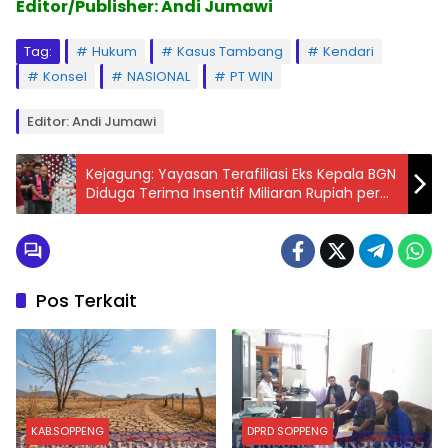
Editor/Publisher: Andi Jumawi
Tag:
Hukum
Kasus Tambang
Kendari
Konsel
NASIONAL
PT WIN
Editor: Andi Jumawi
Kejagung: Yayasan Terafiliasi Eks Kepala BGN
Diduga Terima Insentif Miliaran Rupiah per
Hari dari Program MBG
Pos Terkait
KAB.SOPPENG
DPRD SOPPENG