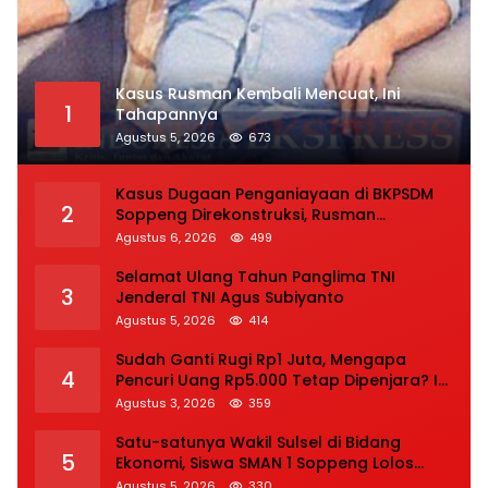
Kasus Rusman Kembali Mencuat, Ini
1
Tahapannya
Agustus 5, 2026
673
Kasus Dugaan Penganiayaan di BKPSDM
2
Soppeng Direkonstruksi, Rusman
Tegaskan Proses Hukum Terus Berjalan
Agustus 6, 2026
499
Selamat Ulang Tahun Panglima TNI
3
Jenderal TNI Agus Subiyanto
Agustus 5, 2026
414
Sudah Ganti Rugi Rp1 Juta, Mengapa
4
Pencuri Uang Rp5.000 Tetap Dipenjara? Ini
Pertimbangan Hakim
Agustus 3, 2026
359
Satu-satunya Wakil Sulsel di Bidang
5
Ekonomi, Siswa SMAN 1 Soppeng Lolos
Semifinal OSN Nasional 2026
Agustus 5, 2026
330