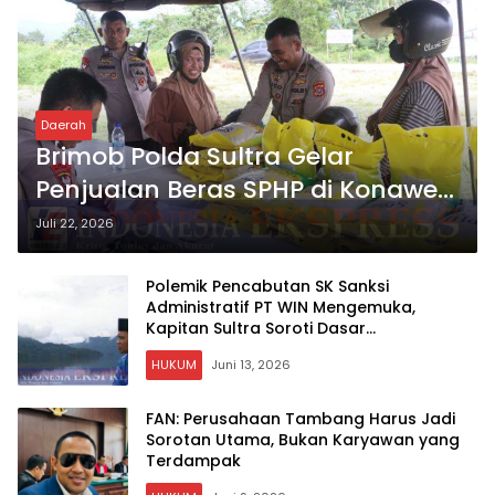
Daerah
Brimob Polda Sultra Gelar
Penjualan Beras SPHP di Konawe
Selatan untuk Jaga Stabilitas
Juli 22, 2026
Harga Pangan
Polemik Pencabutan SK Sanksi
Administratif PT WIN Mengemuka,
Kapitan Sultra Soroti Dasar
Pertimbangan Teknis Pemkab Konsel
HUKUM
Juni 13, 2026
FAN: Perusahaan Tambang Harus Jadi
Sorotan Utama, Bukan Karyawan yang
Terdampak