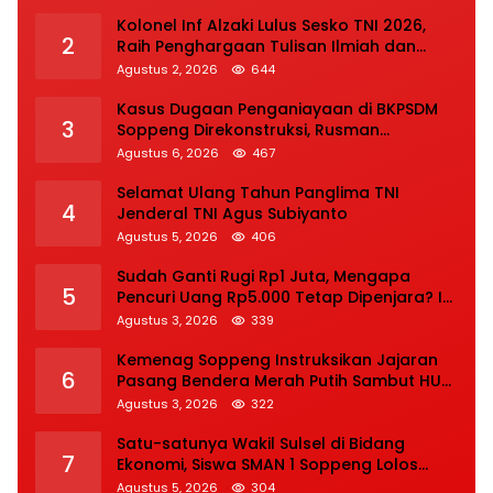
Kolonel Inf Alzaki Lulus Sesko TNI 2026,
2
Raih Penghargaan Tulisan Ilmiah dan
Jasmani Terbaik
Agustus 2, 2026
644
Kasus Dugaan Penganiayaan di BKPSDM
3
Soppeng Direkonstruksi, Rusman
Tegaskan Proses Hukum Terus Berjalan
Agustus 6, 2026
467
Selamat Ulang Tahun Panglima TNI
4
Jenderal TNI Agus Subiyanto
Agustus 5, 2026
406
Sudah Ganti Rugi Rp1 Juta, Mengapa
5
Pencuri Uang Rp5.000 Tetap Dipenjara? Ini
Pertimbangan Hakim
Agustus 3, 2026
339
Kemenag Soppeng Instruksikan Jajaran
6
Pasang Bendera Merah Putih Sambut HUT
Ke-81 RI
Agustus 3, 2026
322
Satu-satunya Wakil Sulsel di Bidang
7
Ekonomi, Siswa SMAN 1 Soppeng Lolos
Semifinal OSN Nasional 2026
Agustus 5, 2026
304