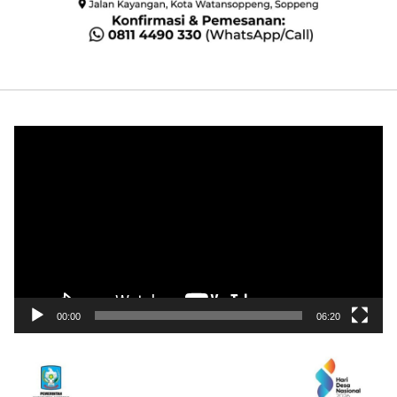
Pemutar
Video
00:00
06:20