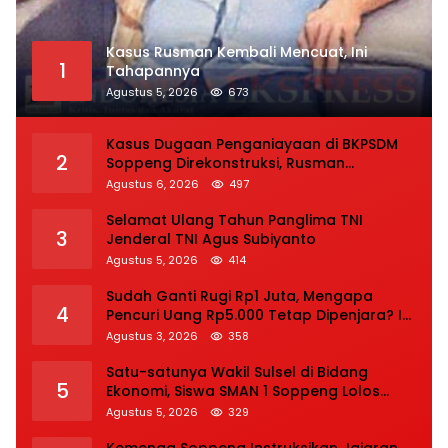
Kasus Rusman Kembali Mencuat, Ini
1
Tahapannya
Agustus 5, 2026
673
Kasus Dugaan Penganiayaan di BKPSDM
2
Soppeng Direkonstruksi, Rusman
Tegaskan Proses Hukum Terus Berjalan
Agustus 6, 2026
497
Selamat Ulang Tahun Panglima TNI
3
Jenderal TNI Agus Subiyanto
Agustus 5, 2026
414
Sudah Ganti Rugi Rp1 Juta, Mengapa
4
Pencuri Uang Rp5.000 Tetap Dipenjara? Ini
Pertimbangan Hakim
Agustus 3, 2026
358
Satu-satunya Wakil Sulsel di Bidang
5
Ekonomi, Siswa SMAN 1 Soppeng Lolos
Semifinal OSN Nasional 2026
Agustus 5, 2026
329