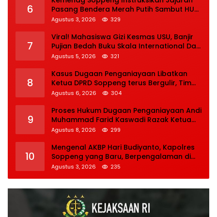
Kemenag Soppeng Instruksikan Jajaran
6
Pasang Bendera Merah Putih Sambut HUT
Ke-81 RI
Agustus 3, 2026
329
Viral! Mahasiswa Gizi Kesmas USU, Banjir
7
Pujian Bedah Buku Skala International Dari
70 Ribu Rupiah Referensi Akademik Dunia
Agustus 5, 2026
321
Kasus Dugaan Penganiayaan Libatkan
8
Ketua DPRD Soppeng terus Bergulir, Tim
INAFIS Polda Sulsel Gelar Rekonstruksi
Agustus 6, 2026
304
Proses Hukum Dugaan Penganiayaan Andi
9
Muhammad Farid Kaswadi Razak Ketua
DPRD Soppeng Fraksi Golkar Tetap
Agustus 8, 2026
299
Berlanjut
Mengenal AKBP Hari Budiyanto, Kapolres
10
Soppeng yang Baru, Berpengalaman di
Bareskrim Polri
Agustus 3, 2026
235