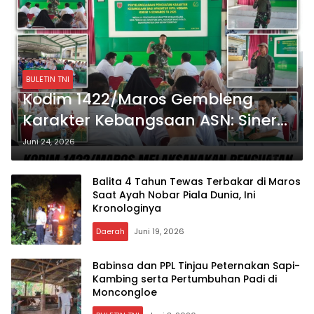
BULETIN TNI
Kodim 1422/Maros Gembleng
Karakter Kebangsaan ASN: Sinergi
TNI-Pemkab untuk Pelayanan
Juni 24, 2026
Publik
Balita 4 Tahun Tewas Terbakar di Maros
Saat Ayah Nobar Piala Dunia, Ini
Kronologinya
Daerah
Juni 19, 2026
Babinsa dan PPL Tinjau Peternakan Sapi-
Kambing serta Pertumbuhan Padi di
Moncongloe