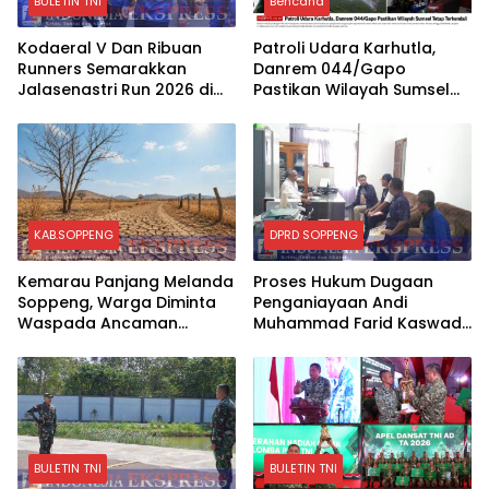
BULETIN TNI
Bencana
Kodaeral V Dan Ribuan
Patroli Udara Karhutla,
Runners Semarakkan
Danrem 044/Gapo
Jalasenastri Run 2026 di
Pastikan Wilayah Sumsel
Surabaya
Tetap Terkendali
KAB.SOPPENG
DPRD SOPPENG
Kemarau Panjang Melanda
Proses Hukum Dugaan
Soppeng, Warga Diminta
Penganiayaan Andi
Waspada Ancaman
Muhammad Farid Kaswadi
Kebakaran
Razak Ketua DPRD
Soppeng Fraksi Golkar
Tetap Berlanjut
BULETIN TNI
BULETIN TNI