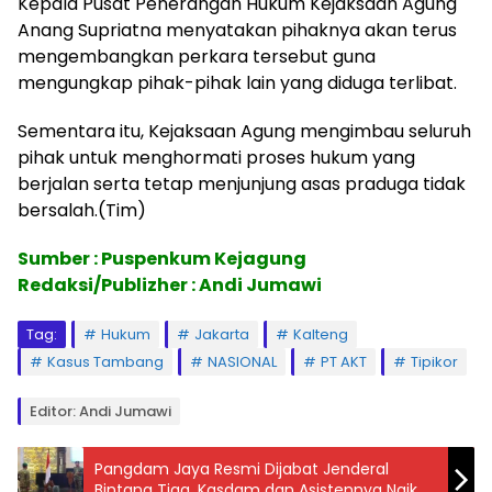
Kepala Pusat Penerangan Hukum Kejaksaan Agung
Anang Supriatna menyatakan pihaknya akan terus
mengembangkan perkara tersebut guna
mengungkap pihak-pihak lain yang diduga terlibat.
Sementara itu, Kejaksaan Agung mengimbau seluruh
pihak untuk menghormati proses hukum yang
berjalan serta tetap menjunjung asas praduga tidak
bersalah.(Tim)
Sumber : Puspenkum Kejagung
Redaksi/Publizher : Andi Jumawi
Tag:
Hukum
Jakarta
Kalteng
Kasus Tambang
NASIONAL
PT AKT
Tipikor
Editor: Andi Jumawi
Pangdam Jaya Resmi Dijabat Jenderal
Bintang Tiga, Kasdam dan Asistennya Naik