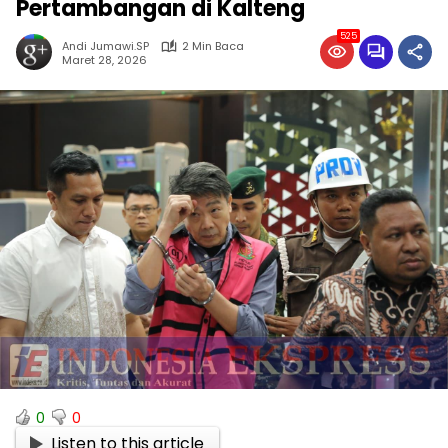
Pertambangan di Kalteng
525
Andi Jumawi.SP
2 Min Baca
Maret 28, 2026
0
0
Listen to this article