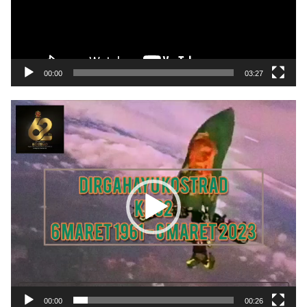
00:00
03:27
Pemutar
Video
00:00
00:26