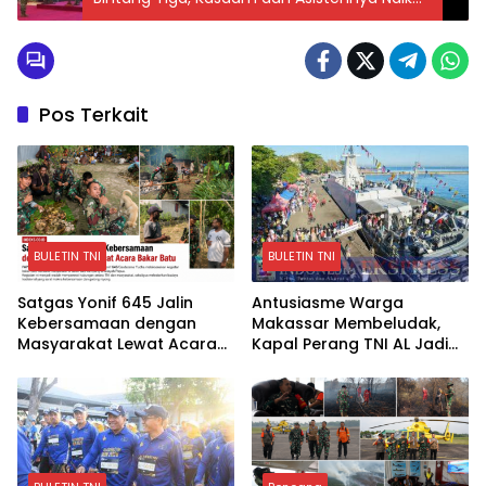
Satu Pangkat
Pos Terkait
BULETIN TNI
BULETIN TNI
Satgas Yonif 645 Jalin
Antusiasme Warga
Kebersamaan dengan
Makassar Membeludak,
Masyarakat Lewat Acara
Kapal Perang TNI AL Jadi
Bakar Batu
Pusat Perhatian