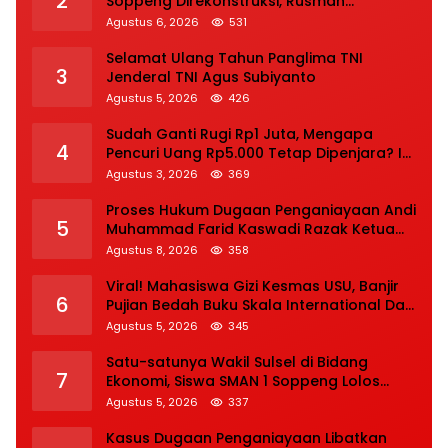
2
Soppeng Direkonstruksi, Rusman
Tegaskan Proses Hukum Terus Berjalan
Agustus 6, 2026
531
Selamat Ulang Tahun Panglima TNI
3
Jenderal TNI Agus Subiyanto
Agustus 5, 2026
426
Sudah Ganti Rugi Rp1 Juta, Mengapa
4
Pencuri Uang Rp5.000 Tetap Dipenjara? Ini
Pertimbangan Hakim
Agustus 3, 2026
369
Proses Hukum Dugaan Penganiayaan Andi
5
Muhammad Farid Kaswadi Razak Ketua
DPRD Soppeng Fraksi Golkar Tetap
Agustus 8, 2026
358
Berlanjut
Viral! Mahasiswa Gizi Kesmas USU, Banjir
6
Pujian Bedah Buku Skala International Dari
70 Ribu Rupiah Referensi Akademik Dunia
Agustus 5, 2026
345
Satu-satunya Wakil Sulsel di Bidang
7
Ekonomi, Siswa SMAN 1 Soppeng Lolos
Semifinal OSN Nasional 2026
Agustus 5, 2026
337
Kasus Dugaan Penganiayaan Libatkan