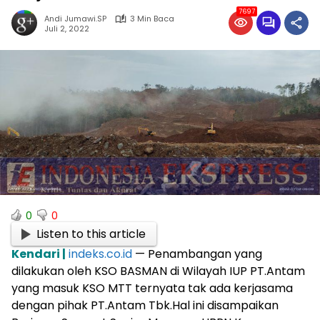
7697
Andi Jumawi.SP
3 Min Baca
Juli 2, 2022
0
0
Listen to this article
Kendari |
indeks.co.id
— Penambangan yang
dilakukan oleh KSO BASMAN di Wilayah IUP PT.Antam
yang masuk KSO MTT ternyata tak ada kerjasama
dengan pihak PT.Antam Tbk.Hal ini disampaikan