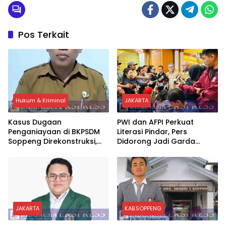
Pos Terkait
Hukum & Kriminal
JAKARTA
Kasus Dugaan
PWI dan AFPI Perkuat
Penganiayaan di BKPSDM
Literasi Pindar, Pers
Soppeng Direkonstruksi,
Didorong Jadi Garda
Rusman Tegaskan Proses
Terdepan Edukasi Publik
Hukum Terus Berjalan
Lawan Pinjol Ilegal
JAKARTA
KAB.SOPPENG