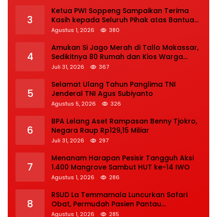
Ketua PWI Soppeng Sampaikan Terima
3
Kasih kepada Seluruh Pihak atas Bantuan
terhadap Adiknya Korban Kecelakaan
Agustus 1, 2026
380
Amukan Si Jago Merah di Tallo Makassar,
4
Sedikitnya 80 Rumah dan Kios Warga
Hangus, Pemadaman Berlangsung Tiga
Juli 31, 2026
367
Jam
Selamat Ulang Tahun Panglima TNI
5
Jenderal TNI Agus Subiyanto
Agustus 5, 2026
326
BPA Lelang Aset Rampasan Benny Tjokro,
6
Negara Raup Rp129,15 Miliar
Juli 31, 2026
297
Menanam Harapan Pesisir Tangguh Aksi
7
1.400 Mangrove Sambut HUT ke-14 IWO
Agustus 1, 2026
286
RSUD La Temmamala Luncurkan Safari
8
Obat, Permudah Pasien Pantau
Penyelesaian Resep Secara Real Time
Agustus 1, 2026
285