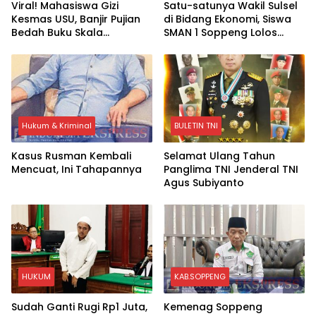
Viral! Mahasiswa Gizi
Satu-satunya Wakil Sulsel
Kesmas USU, Banjir Pujian
di Bidang Ekonomi, Siswa
Bedah Buku Skala
SMAN 1 Soppeng Lolos
International Dari 70 Ribu
Semifinal OSN Nasional
Rupiah Referensi Akademik
2026
Dunia
Hukum & Kriminal
BULETIN TNI
Kasus Rusman Kembali
Selamat Ulang Tahun
Mencuat, Ini Tahapannya
Panglima TNI Jenderal TNI
Agus Subiyanto
HUKUM
KAB.SOPPENG
Sudah Ganti Rugi Rp1 Juta,
Kemenag Soppeng