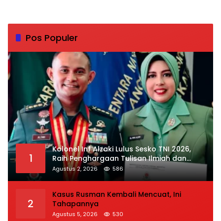
Pos Populer
Kolonel Inf Alzaki Lulus Sesko TNI 2026,
1
Raih Penghargaan Tulisan Ilmiah dan
Jasmani Terbaik
Agustus 2, 2026
586
Kasus Rusman Kembali Mencuat, Ini
2
Tahapannya
Agustus 5, 2026
530