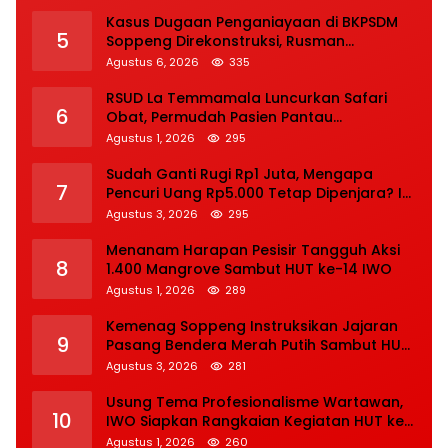
Kasus Dugaan Penganiayaan di BKPSDM
5
Soppeng Direkonstruksi, Rusman
Tegaskan Proses Hukum Terus Berjalan
Agustus 6, 2026
335
RSUD La Temmamala Luncurkan Safari
6
Obat, Permudah Pasien Pantau
Penyelesaian Resep Secara Real Time
Agustus 1, 2026
295
Sudah Ganti Rugi Rp1 Juta, Mengapa
7
Pencuri Uang Rp5.000 Tetap Dipenjara? Ini
Pertimbangan Hakim
Agustus 3, 2026
295
Menanam Harapan Pesisir Tangguh Aksi
8
1.400 Mangrove Sambut HUT ke-14 IWO
Agustus 1, 2026
289
Kemenag Soppeng Instruksikan Jajaran
9
Pasang Bendera Merah Putih Sambut HUT
Ke-81 RI
Agustus 3, 2026
281
Usung Tema Profesionalisme Wartawan,
10
IWO Siapkan Rangkaian Kegiatan HUT ke-
14 di Bengkulu
Agustus 1, 2026
260