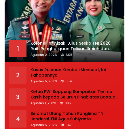
Kolonel Inf Alzaki Lulus Sesko TNI 2026,
1
Raih Penghargaan Tulisan Ilmiah dan
Jasmani Terbaik
Agustus 2, 2026
605
Kasus Rusman Kembali Mencuat, Ini
2
Tahapannya
Agustus 5, 2026
554
Ketua PWI Soppeng Sampaikan Terima
3
Kasih kepada Seluruh Pihak atas Bantuan
terhadap Adiknya Korban Kecelakaan
Agustus 1, 2026
395
Selamat Ulang Tahun Panglima TNI
4
Jenderal TNI Agus Subiyanto
Agustus 5, 2026
347