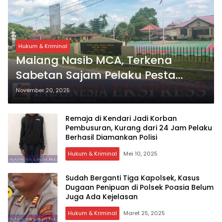
Hukum & Kriminal
Malang Nasib MCA, Terkena
Sabetan Sajam Pelaku Pesta
Miras di Kota Kendari
November 20, 2025
Remaja di Kendari Jadi Korban
Pembusuran, Kurang dari 24 Jam Pelaku
Berhasil Diamankan Polisi
Hukum & Kriminal
Mei 10, 2025
Sudah Berganti Tiga Kapolsek, Kasus
Dugaan Penipuan di Polsek Poasia Belum
Juga Ada Kejelasan
Hukum & Kriminal
Maret 25, 2025