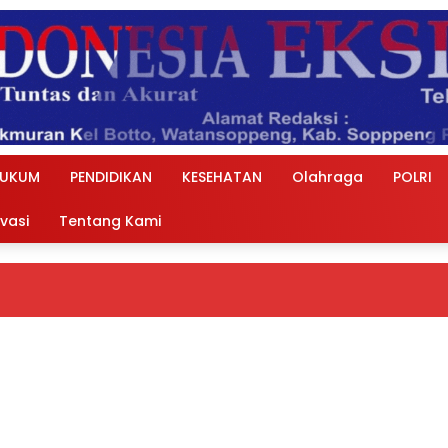
UKUM
PENDIDIKAN
KESEHATAN
Olahraga
POLRI
ivasi
Tentang Kami