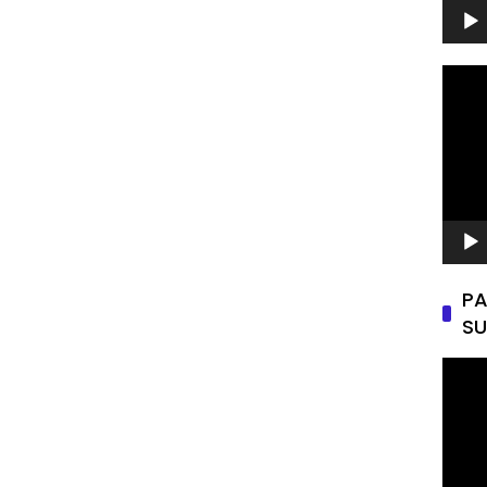
Pemu
Video
PA
SU
Pemu
Video