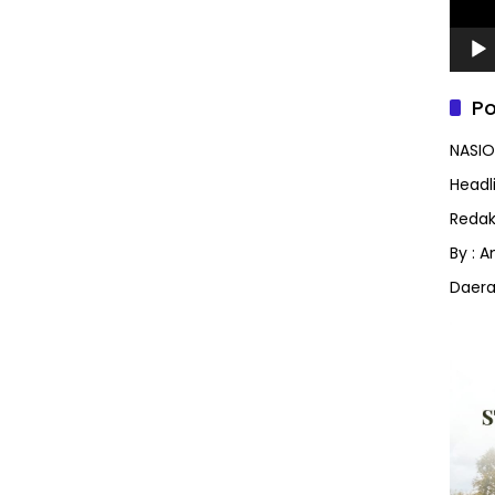
Po
NASIO
Headl
Redak
By : 
Daer