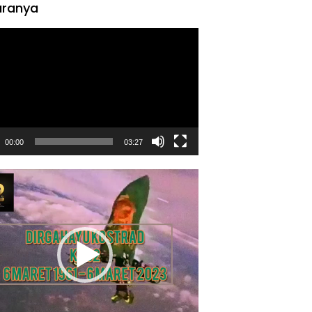
ranya
tar
00:00
03:27
tar