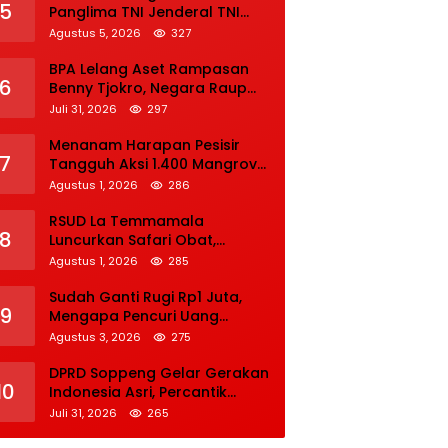
5
Panglima TNI Jenderal TNI
Agus Subiyanto
Agustus 5, 2026
327
BPA Lelang Aset Rampasan
6
Benny Tjokro, Negara Raup
Rp129,15 Miliar
Juli 31, 2026
297
Menanam Harapan Pesisir
7
Tangguh Aksi 1.400 Mangrove
Sambut HUT ke-14 IWO
Agustus 1, 2026
286
RSUD La Temmamala
8
Luncurkan Safari Obat,
Permudah Pasien Pantau
Agustus 1, 2026
285
Penyelesaian Resep Secara
Real Time
Sudah Ganti Rugi Rp1 Juta,
9
Mengapa Pencuri Uang
Rp5.000 Tetap Dipenjara? Ini
Agustus 3, 2026
275
Pertimbangan Hakim
DPRD Soppeng Gelar Gerakan
10
Indonesia Asri, Percantik
Lingkungan Kantor Sambut
Juli 31, 2026
265
HUT Ke-81 RI