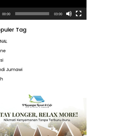
00:00
03:00
puler Tag
NAL
ine
si
Andi Jumawi
ah