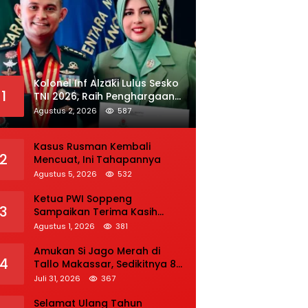
Kolonel Inf Alzaki Lulus Sesko
1
TNI 2026, Raih Penghargaan
Tulisan Ilmiah dan Jasmani
Agustus 2, 2026
587
Terbaik
Kasus Rusman Kembali
2
Mencuat, Ini Tahapannya
Agustus 5, 2026
532
Ketua PWI Soppeng
3
Sampaikan Terima Kasih
kepada Seluruh Pihak atas
Agustus 1, 2026
381
Bantuan terhadap Adiknya
Korban Kecelakaan
Amukan Si Jago Merah di
4
Tallo Makassar, Sedikitnya 80
Rumah dan Kios Warga
Juli 31, 2026
367
Hangus, Pemadaman
Berlangsung Tiga Jam
Selamat Ulang Tahun