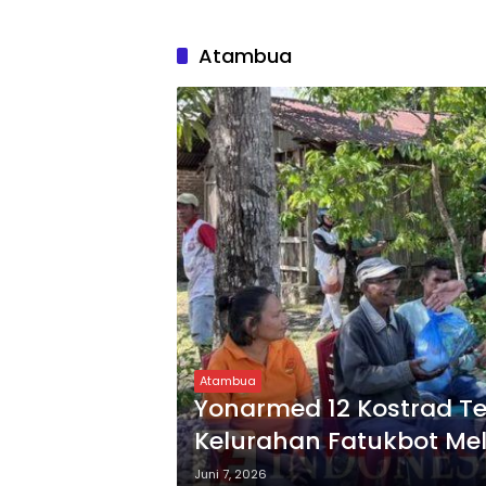
Atambua
Atambua
Yonarmed 12 Kostrad Te
Kelurahan Fatukbot Mel
Juni 7, 2026