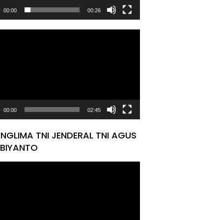
00:00
00:26
tar
00:00
02:45
NGLIMA TNI JENDERAL TNI AGUS
BIYANTO
tar