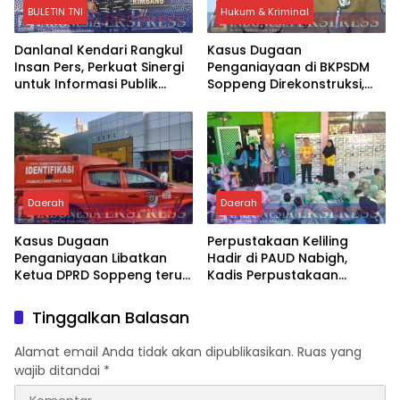
BULETIN TNI
Hukum & Kriminal
Danlanal Kendari Rangkul
Kasus Dugaan
Insan Pers, Perkuat Sinergi
Penganiayaan di BKPSDM
untuk Informasi Publik
Soppeng Direkonstruksi,
yang Objektif
Rusman Tegaskan Proses
Hukum Terus Berjalan
Daerah
Daerah
Kasus Dugaan
Perpustakaan Keliling
Penganiayaan Libatkan
Hadir di PAUD Nabigh,
Ketua DPRD Soppeng terus
Kadis Perpustakaan
Bergulir, Tim INAFIS Polda
Soppeng Ajak Anak Cintai
Sulsel Gelar Rekonstruksi
Buku Sejak Dini
Tinggalkan Balasan
Alamat email Anda tidak akan dipublikasikan.
Ruas yang
wajib ditandai
*