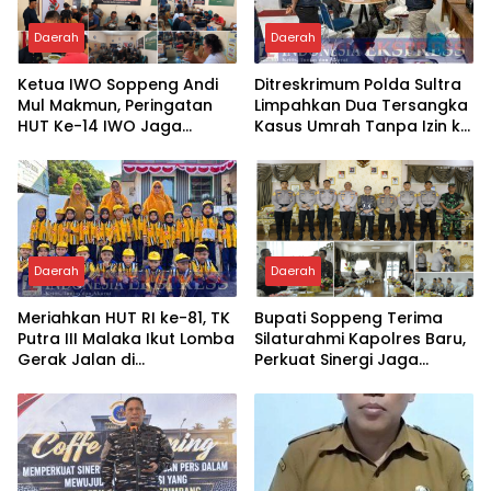
Daerah
Daerah
Ketua IWO Soppeng Andi
Ditreskrimum Polda Sultra
Mul Makmun, Peringatan
Limpahkan Dua Tersangka
HUT Ke-14 IWO Jaga
Kasus Umrah Tanpa Izin ke
Soliditas Insan Pers
Kejaksaan
Daerah
Daerah
Meriahkan HUT RI ke-81, TK
Bupati Soppeng Terima
Putra III Malaka Ikut Lomba
Silaturahmi Kapolres Baru,
Gerak Jalan di
Perkuat Sinergi Jaga
Watansoppeng
Kamtibmas dan Dukung
Pembangunan