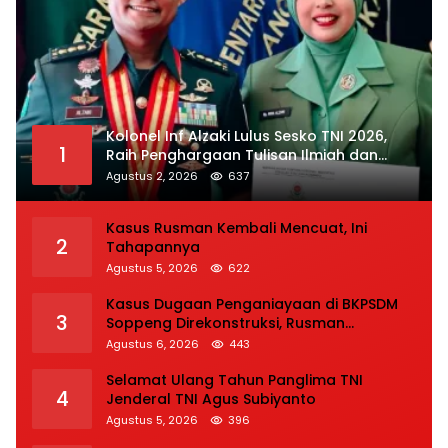
Kolonel Inf Alzaki Lulus Sesko TNI 2026,
1
Raih Penghargaan Tulisan Ilmiah dan
Jasmani Terbaik
Agustus 2, 2026
637
Kasus Rusman Kembali Mencuat, Ini
2
Tahapannya
Agustus 5, 2026
622
Kasus Dugaan Penganiayaan di BKPSDM
3
Soppeng Direkonstruksi, Rusman
Tegaskan Proses Hukum Terus Berjalan
Agustus 6, 2026
443
Selamat Ulang Tahun Panglima TNI
4
Jenderal TNI Agus Subiyanto
Agustus 5, 2026
396