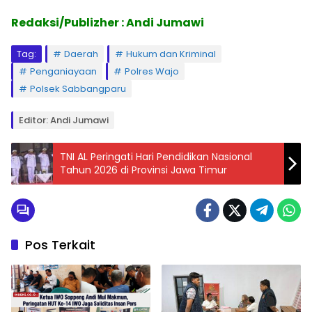
Redaksi/Publizher : Andi Jumawi
Tag:
Daerah
Hukum dan Kriminal
Penganiayaan
Polres Wajo
Polsek Sabbangparu
Editor: Andi Jumawi
TNI AL Peringati Hari Pendidikan Nasional
Tahun 2026 di Provinsi Jawa Timur
Pos Terkait