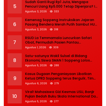
Sudah Ganti Rugi Rp1 Juta, Mengapa
5
Pencuri Uang Rp5.000 Tetap Dipenjara? Ini
Pertimbangan Hakim
Agustus 3, 2026
333
Kemenag Soppeng Instruksikan Jajaran
6
Pasang Bendera Merah Putih Sambut HUT
Ke-81 RI
Agustus 3, 2026
318
RSUD La Temmamala Luncurkan Safari
7
Obat, Permudah Pasien Pantau
Penyelesaian Resep Secara Real Time
Agustus 1, 2026
309
Satu-satunya Wakil Sulsel di Bidang
8
Ekonomi, Siswa SMAN 1 Soppeng Lolos
Semifinal OSN Nasional 2026
Agustus 5, 2026
288
Kasus Dugaan Penganiayaan Libatkan
9
Ketua DPRD Soppeng terus Bergulir, Tim
INAFIS Polda Sulsel Gelar Rekonstruksi
Agustus 6, 2026
279
Viral! Mahasiswa Gizi Kesmas USU, Banjir
10
Pujian Bedah Buku Skala International Dari
70 Ribu Rupiah Referensi Akademik Dunia
Agustus 5, 2026
277