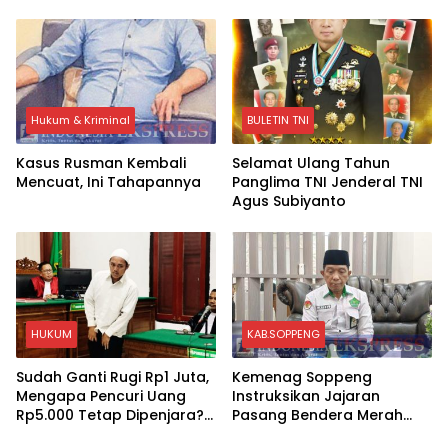
International Dari 70 Ribu
Semifinal OSN Nasional
Rupiah Referensi Akademik
2026
Dunia
Hukum & Kriminal
BULETIN TNI
Kasus Rusman Kembali
Selamat Ulang Tahun
Mencuat, Ini Tahapannya
Panglima TNI Jenderal TNI
Agus Subiyanto
HUKUM
KAB.SOPPENG
Sudah Ganti Rugi Rp1 Juta,
Kemenag Soppeng
Mengapa Pencuri Uang
Instruksikan Jajaran
Rp5.000 Tetap Dipenjara?
Pasang Bendera Merah
Ini Pertimbangan Hakim
Putih Sambut HUT Ke-81 RI