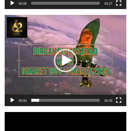
00:00
03:27
Pemutar
Video
00:00
00:26
Pemutar
Video