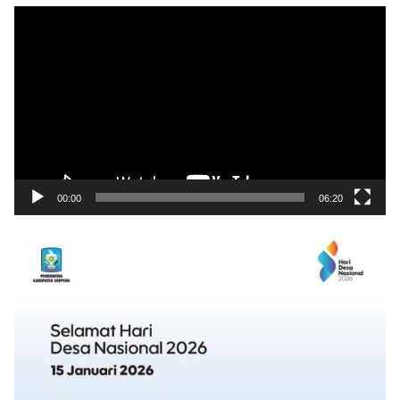
Pemutar
Video
00:00
06:20