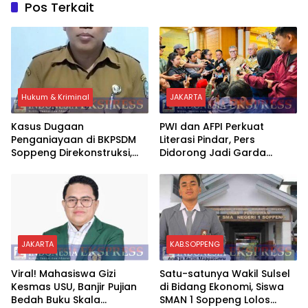
Pos Terkait
Hukum & Kriminal
JAKARTA
Kasus Dugaan
PWI dan AFPI Perkuat
Penganiayaan di BKPSDM
Literasi Pindar, Pers
Soppeng Direkonstruksi,
Didorong Jadi Garda
Rusman Tegaskan Proses
Terdepan Edukasi Publik
Hukum Terus Berjalan
Lawan Pinjol Ilegal
JAKARTA
KAB.SOPPENG
Viral! Mahasiswa Gizi
Satu-satunya Wakil Sulsel
Kesmas USU, Banjir Pujian
di Bidang Ekonomi, Siswa
Bedah Buku Skala
SMAN 1 Soppeng Lolos