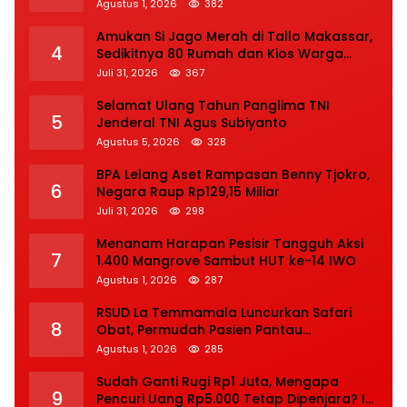
terhadap Adiknya Korban Kecelakaan
Agustus 1, 2026
382
Amukan Si Jago Merah di Tallo Makassar,
4
Sedikitnya 80 Rumah dan Kios Warga
Hangus, Pemadaman Berlangsung Tiga
Juli 31, 2026
367
Jam
Selamat Ulang Tahun Panglima TNI
5
Jenderal TNI Agus Subiyanto
Agustus 5, 2026
328
BPA Lelang Aset Rampasan Benny Tjokro,
6
Negara Raup Rp129,15 Miliar
Juli 31, 2026
298
Menanam Harapan Pesisir Tangguh Aksi
7
1.400 Mangrove Sambut HUT ke-14 IWO
Agustus 1, 2026
287
RSUD La Temmamala Luncurkan Safari
8
Obat, Permudah Pasien Pantau
Penyelesaian Resep Secara Real Time
Agustus 1, 2026
285
Sudah Ganti Rugi Rp1 Juta, Mengapa
9
Pencuri Uang Rp5.000 Tetap Dipenjara? Ini