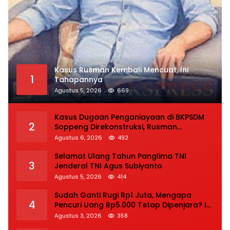
Kasus Rusman Kembali Mencuat, Ini
1
Tahapannya
Agustus 5, 2026
669
Kasus Dugaan Penganiayaan di BKPSDM
2
Soppeng Direkonstruksi, Rusman
Tegaskan Proses Hukum Terus Berjalan
Agustus 6, 2026
492
Selamat Ulang Tahun Panglima TNI
3
Jenderal TNI Agus Subiyanto
Agustus 5, 2026
414
Sudah Ganti Rugi Rp1 Juta, Mengapa
4
Pencuri Uang Rp5.000 Tetap Dipenjara? Ini
Pertimbangan Hakim
Agustus 3, 2026
358