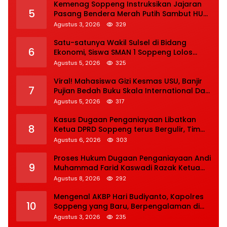
Kemenag Soppeng Instruksikan Jajaran
5
Pasang Bendera Merah Putih Sambut HUT
Ke-81 RI
Agustus 3, 2026
329
Satu-satunya Wakil Sulsel di Bidang
6
Ekonomi, Siswa SMAN 1 Soppeng Lolos
Semifinal OSN Nasional 2026
Agustus 5, 2026
325
Viral! Mahasiswa Gizi Kesmas USU, Banjir
7
Pujian Bedah Buku Skala International Dari
70 Ribu Rupiah Referensi Akademik Dunia
Agustus 5, 2026
317
Kasus Dugaan Penganiayaan Libatkan
8
Ketua DPRD Soppeng terus Bergulir, Tim
INAFIS Polda Sulsel Gelar Rekonstruksi
Agustus 6, 2026
303
Proses Hukum Dugaan Penganiayaan Andi
9
Muhammad Farid Kaswadi Razak Ketua
DPRD Soppeng Fraksi Golkar Tetap
Agustus 8, 2026
292
Berlanjut
Mengenal AKBP Hari Budiyanto, Kapolres
10
Soppeng yang Baru, Berpengalaman di
Bareskrim Polri
Agustus 3, 2026
235