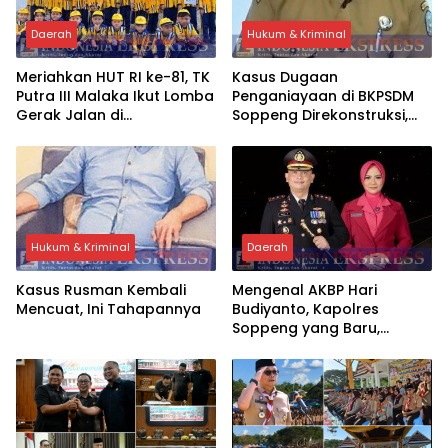
Daerah
Hukum & Kriminal
Meriahkan HUT RI ke-81, TK
Kasus Dugaan
Putra III Malaka Ikut Lomba
Penganiayaan di BKPSDM
Gerak Jalan di
Soppeng Direkonstruksi,
Watansoppeng
Rusman Tegaskan Proses
Hukum Terus Berjalan
Hukum & Kriminal
Daerah
Kasus Rusman Kembali
Mengenal AKBP Hari
Mencuat, Ini Tahapannya
Budiyanto, Kapolres
Soppeng yang Baru,
Berpengalaman di
Bareskrim Polri