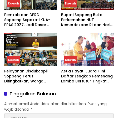
Daerah
Daerah
Pemkab dan DPRD
Bupati Soppeng Buka
Soppeng Sepakati KUA-
Perkemahan HUT
PPAS 2027, Jadi Dasar
Kemerdekaan RI dan Hari
Penyusunan Rancangan
Pramuka 2026, Lepas
APBD
Kontingen Jambore
Nasional XII
Daerah
Daerah
Pelayanan Disdukcapil
Astia Hayati Juara I, Ini
Soppeng Terus
Daftar Lengkap Pemenang
Ditingkatkan, Warga
Lomba Bertutur Tingkat
Apresiasi Sistem Antrean
Kabupaten Soppeng 2026
dan Layanan Cepat
Tinggalkan Balasan
Alamat email Anda tidak akan dipublikasikan.
Ruas yang
wajib ditandai
*