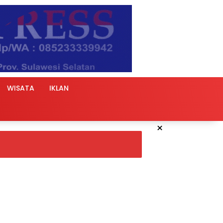
WISATA
IKLAN
×