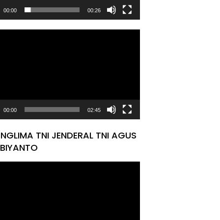
00:00
00:26
tar
00:00
02:45
NGLIMA TNI JENDERAL TNI AGUS
BIYANTO
tar