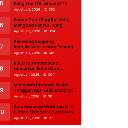
5
Panglima TNI Jenderal TNI
Agus Subiyanto
Agustus 5, 2026
382
Sudah Ganti Rugi Rp1 Juta,
6
Mengapa Pencuri Uang
Rp5.000 Tetap Dipenjara? Ini
Agustus 3, 2026
324
Pertimbangan Hakim
Kemenag Soppeng
7
Instruksikan Jajaran Pasang
Bendera Merah Putih Sambut
Agustus 3, 2026
312
HUT Ke-81 RI
RSUD La Temmamala
8
Luncurkan Safari Obat,
Permudah Pasien Pantau
Agustus 1, 2026
304
Penyelesaian Resep Secara
Real Time
Menanam Harapan Pesisir
9
Tangguh Aksi 1.400 Mangrove
Sambut HUT ke-14 IWO
Agustus 1, 2026
301
Satu-satunya Wakil Sulsel di
10
Bidang Ekonomi, Siswa SMAN 1
Soppeng Lolos Semifinal OSN
Agustus 5, 2026
273
Nasional 2026