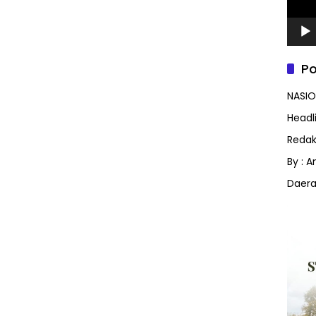
Po
NASIO
Headl
Redak
By : 
Daer