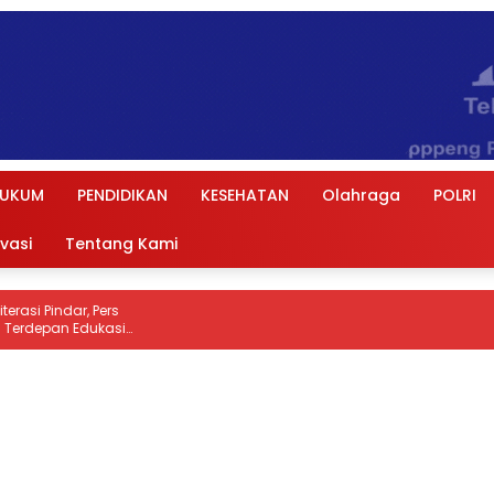
UKUM
PENDIDIKAN
KESEHATAN
Olahraga
POLRI
ivasi
Tentang Kami
s
si