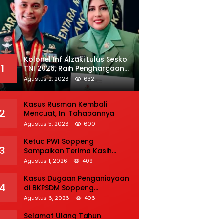
Kolonel Inf Alzaki Lulus Sesko
1
TNI 2026, Raih Penghargaan
Tulisan Ilmiah dan Jasmani
Agustus 2, 2026
632
Terbaik
Kasus Rusman Kembali
2
Mencuat, Ini Tahapannya
Agustus 5, 2026
600
Ketua PWI Soppeng
3
Sampaikan Terima Kasih
kepada Seluruh Pihak atas
Agustus 1, 2026
409
Bantuan terhadap Adiknya
Korban Kecelakaan
Kasus Dugaan Penganiayaan
4
di BKPSDM Soppeng
Direkonstruksi, Rusman
Agustus 6, 2026
406
Tegaskan Proses Hukum
Terus Berjalan
Selamat Ulang Tahun