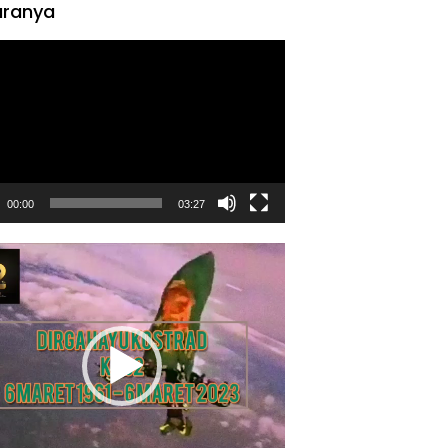
ranya
tar
00:00
03:27
tar