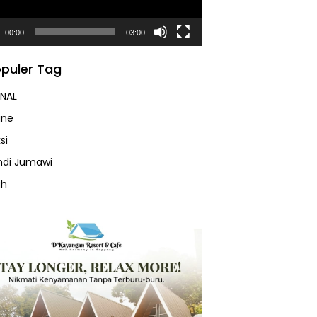
00:00
03:00
puler Tag
NAL
ine
si
Andi Jumawi
ah