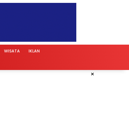
WISATA
IKLAN
×