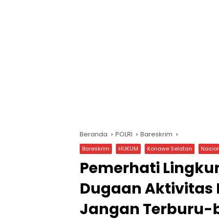
Beranda
POLRI
Bareskrim
Bareskrim
HUKUM
Konawe Selatan
Nasio
Pemerhati Lingkun
Dugaan Aktivitas 
Jangan Terburu-