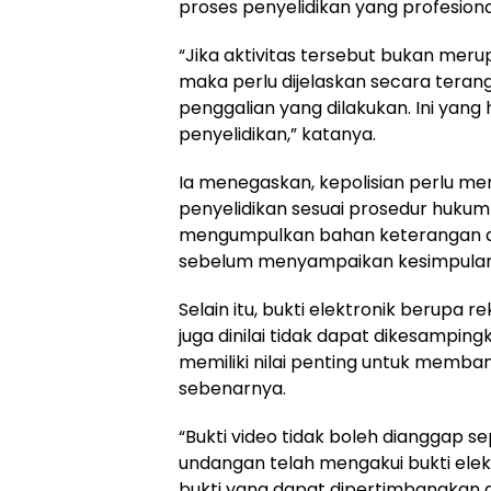
proses penyelidikan yang profesional
“Jika aktivitas tersebut bukan me
maka perlu dijelaskan secara teran
penggalian yang dilakukan. Ini yang
penyelidikan,” katanya.
Ia menegaskan, kepolisian perlu me
penyelidikan sesuai prosedur hukum
mengumpulkan bahan keterangan da
sebelum menyampaikan kesimpulan 
Selain itu, bukti elektronik berupa re
juga dinilai tidak dapat dikesamping
memiliki nilai penting untuk memb
sebenarnya.
“Bukti video tidak boleh dianggap s
undangan telah mengakui bukti elekt
bukti yang dapat dipertimbangkan d