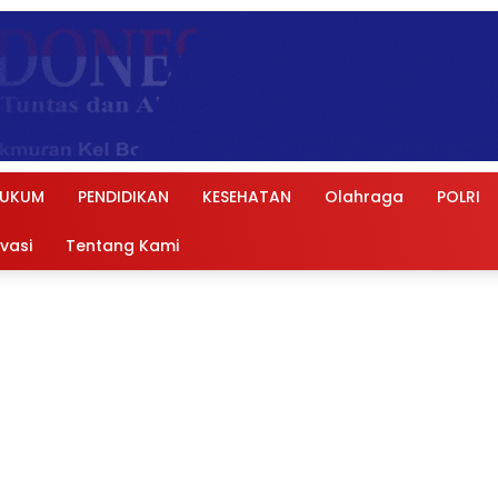
UKUM
PENDIDIKAN
KESEHATAN
Olahraga
POLRI
ivasi
Tentang Kami