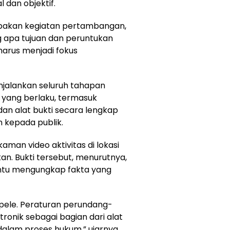
 dan objektif.
rupakan kegiatan pertambangan,
g apa tujuan dan peruntukan
 harus menjadi fokus
njalankan seluruh tahapan
 yang berlaku, termasuk
n alat bukti secara lengkap
kepada publik.
kaman video aktivitas di lokasi
kan. Bukti tersebut, menurutnya,
antu mengungkap fakta yang
epele. Peraturan perundang-
ronik sebagai bagian dari alat
alam proses hukum,” ujarnya.