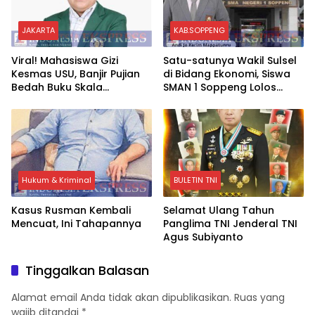
JAKARTA
KAB.SOPPENG
Viral! Mahasiswa Gizi
Satu-satunya Wakil Sulsel
Kesmas USU, Banjir Pujian
di Bidang Ekonomi, Siswa
Bedah Buku Skala
SMAN 1 Soppeng Lolos
International Dari 70 Ribu
Semifinal OSN Nasional
Rupiah Referensi Akademik
2026
Dunia
Hukum & Kriminal
BULETIN TNI
Kasus Rusman Kembali
Selamat Ulang Tahun
Mencuat, Ini Tahapannya
Panglima TNI Jenderal TNI
Agus Subiyanto
Tinggalkan Balasan
Alamat email Anda tidak akan dipublikasikan.
Ruas yang
wajib ditandai
*