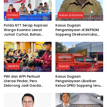
KUPANG
Hukum & Kriminal
Polda NTT Serap Aspirasi
Kasus Dugaan
Warga Kuanino Lewat
Penganiayaan di BKPSDM
Jumat Curhat, Bahas
Soppeng Direkonstruksi,
Kamtibmas hingga
Rusman Tegaskan Proses
Kejahatan Siber
Hukum Terus Berjalan
JAKARTA
Daerah
PWI dan AFPI Perkuat
Kasus Dugaan
Literasi Pindar, Pers
Penganiayaan Libatkan
Didorong Jadi Garda
Ketua DPRD Soppeng terus
Terdepan Edukasi Publik
Bergulir, Tim INAFIS Polda
Lawan Pinjol Ilegal
Sulsel Gelar Rekonstruksi