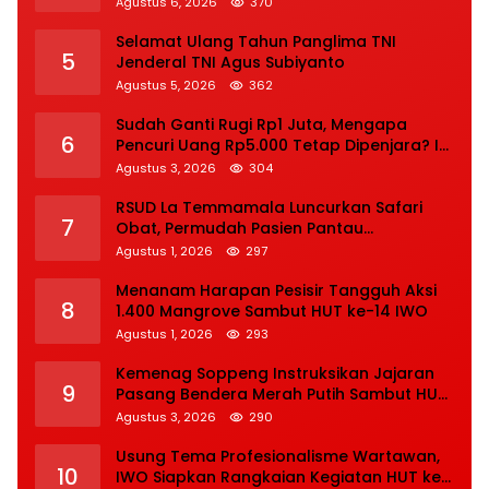
Agustus 6, 2026
370
Selamat Ulang Tahun Panglima TNI
5
Jenderal TNI Agus Subiyanto
Agustus 5, 2026
362
Sudah Ganti Rugi Rp1 Juta, Mengapa
6
Pencuri Uang Rp5.000 Tetap Dipenjara? Ini
Pertimbangan Hakim
Agustus 3, 2026
304
RSUD La Temmamala Luncurkan Safari
7
Obat, Permudah Pasien Pantau
Penyelesaian Resep Secara Real Time
Agustus 1, 2026
297
Menanam Harapan Pesisir Tangguh Aksi
8
1.400 Mangrove Sambut HUT ke-14 IWO
Agustus 1, 2026
293
Kemenag Soppeng Instruksikan Jajaran
9
Pasang Bendera Merah Putih Sambut HUT
Ke-81 RI
Agustus 3, 2026
290
Usung Tema Profesionalisme Wartawan,
10
IWO Siapkan Rangkaian Kegiatan HUT ke-