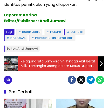
identitas pemilik akun yang dilaporkan.
Laporan: Karina
Editor/Publizher : Andi Jumawi
Tag:
Buton Utara
Hukum
Jurnalis
NASIONAL
Pencemaran nama baik
Editor: Andi Jumawi
Kejagung Sita Lamborghini hingga Alat Berat
Milik Tersangka Aseng dalam Kasus Dugaan
Korupsi IUP PT QSS
Pos Terkait