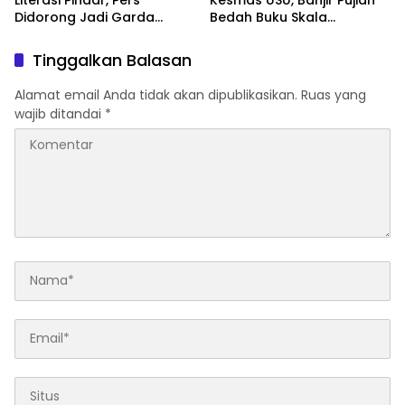
Didorong Jadi Garda
Bedah Buku Skala
Terdepan Edukasi Publik
International Dari 70 Ribu
Lawan Pinjol Ilegal
Rupiah Referensi Akademik
Tinggalkan Balasan
Dunia
Alamat email Anda tidak akan dipublikasikan.
Ruas yang
wajib ditandai
*