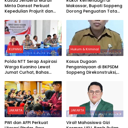
Kasad Jenderal Maruli
Rakor Kemendagri di
Minta Dansat Perkuat
Makassar, Bupati Soppeng
Kepedulian Prajurit dan
Dorong Penguatan Tata
Dukung Program Strategis
Kelola BUMD
Pemerintah
KUPANG
Hukum & Kriminal
Polda NTT Serap Aspirasi
Kasus Dugaan
Warga Kuanino Lewat
Penganiayaan di BKPSDM
Jumat Curhat, Bahas
Soppeng Direkonstruksi,
Kamtibmas hingga
Rusman Tegaskan Proses
Kejahatan Siber
Hukum Terus Berjalan
JAKARTA
JAKARTA
PWI dan AFPI Perkuat
Viral! Mahasiswa Gizi
Literasi Pindar, Pers
Kesmas USU, Banjir Pujian