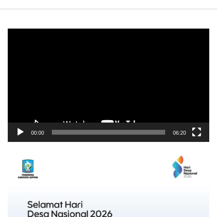
Pemutar
Video
00:00
06:20