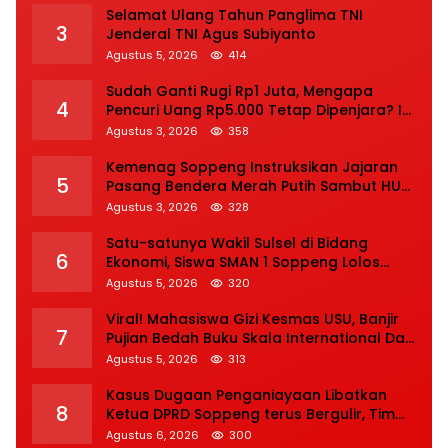
Selamat Ulang Tahun Panglima TNI
3
Jenderal TNI Agus Subiyanto
Agustus 5, 2026
414
Sudah Ganti Rugi Rp1 Juta, Mengapa
4
Pencuri Uang Rp5.000 Tetap Dipenjara? Ini
Pertimbangan Hakim
Agustus 3, 2026
358
Kemenag Soppeng Instruksikan Jajaran
5
Pasang Bendera Merah Putih Sambut HUT
Ke-81 RI
Agustus 3, 2026
328
Satu-satunya Wakil Sulsel di Bidang
6
Ekonomi, Siswa SMAN 1 Soppeng Lolos
Semifinal OSN Nasional 2026
Agustus 5, 2026
320
Viral! Mahasiswa Gizi Kesmas USU, Banjir
7
Pujian Bedah Buku Skala International Dari
70 Ribu Rupiah Referensi Akademik Dunia
Agustus 5, 2026
313
Kasus Dugaan Penganiayaan Libatkan
8
Ketua DPRD Soppeng terus Bergulir, Tim
INAFIS Polda Sulsel Gelar Rekonstruksi
Agustus 6, 2026
300