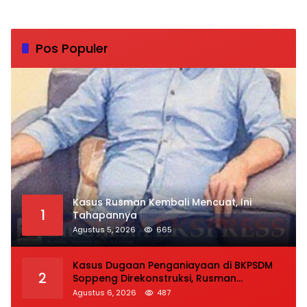
Pos Populer
Kasus Rusman Kembali Mencuat, Ini
1
Tahapannya
Agustus 5, 2026
665
Kasus Dugaan Penganiayaan di BKPSDM
2
Soppeng Direkonstruksi, Rusman
Tegaskan Proses Hukum Terus Berjalan
Agustus 6, 2026
487