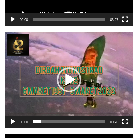
00:00
03:27
Pemutar
Video
00:00
00:26
Pemutar