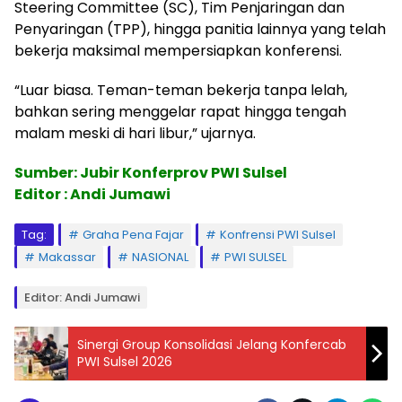
Steering Committee (SC), Tim Penjaringan dan
Penyaringan (TPP), hingga panitia lainnya yang telah
bekerja maksimal mempersiapkan konferensi.
“Luar biasa. Teman-teman bekerja tanpa lelah,
bahkan sering menggelar rapat hingga tengah
malam meski di hari libur,” ujarnya.
Sumber: Jubir Konferprov PWI Sulsel
Editor : Andi Jumawi
Tag:
Graha Pena Fajar
Konfrensi PWI Sulsel
Makassar
NASIONAL
PWI SULSEL
Editor: Andi Jumawi
Sinergi Group Konsolidasi Jelang Konfercab
PWI Sulsel 2026