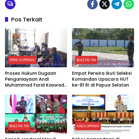
Pos Terkait
DPRD SOPPENG
BULETIN TNI
Proses Hukum Dugaan
Empat Perwira Ikuti Seleksi
Penganiayaan Andi
Komandan Upacara HUT
Muhammad Farid Kaswadi
ke-81 RI di Papua Selatan
Razak Ketua DPRD
Soppeng Fraksi Golkar
Tetap Berlanjut
BULETIN TNI
KAB.SOPPENG