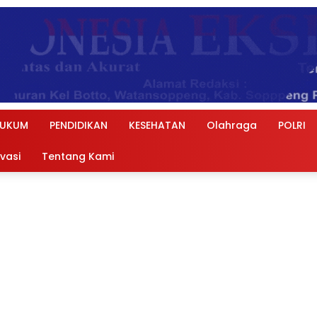
UKUM
PENDIDIKAN
KESEHATAN
Olahraga
POLRI
ivasi
Tentang Kami