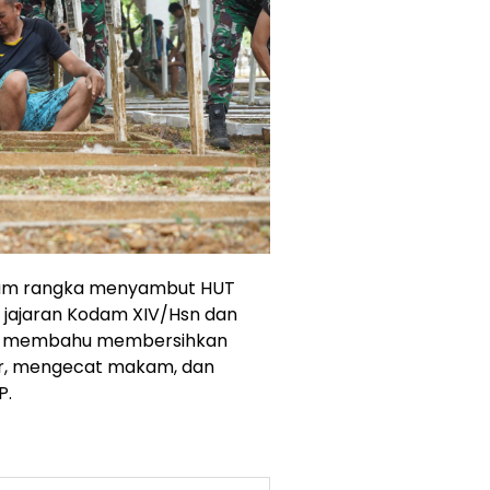
alam rangka menyambut HUT
NI jajaran Kodam XIV/Hsn dan
hu-membahu membersihkan
r, mengecat makam, dan
P.