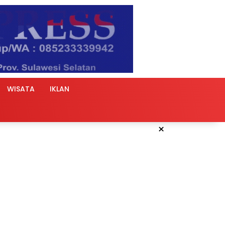
WISATA
IKLAN
×