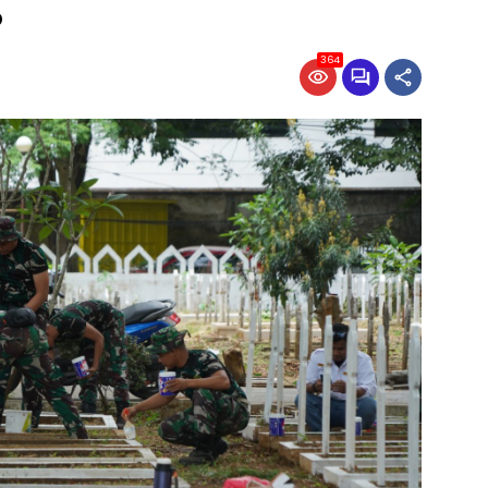
P
364