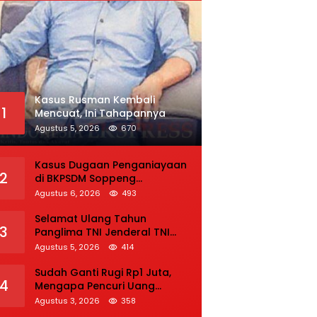
Kasus Rusman Kembali
1
Mencuat, Ini Tahapannya
Agustus 5, 2026
670
Kasus Dugaan Penganiayaan
2
di BKPSDM Soppeng
Direkonstruksi, Rusman
Agustus 6, 2026
493
Tegaskan Proses Hukum
Terus Berjalan
Selamat Ulang Tahun
3
Panglima TNI Jenderal TNI
Agus Subiyanto
Agustus 5, 2026
414
Sudah Ganti Rugi Rp1 Juta,
4
Mengapa Pencuri Uang
Rp5.000 Tetap Dipenjara? Ini
Agustus 3, 2026
358
Pertimbangan Hakim