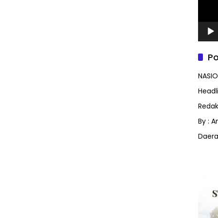
Po
NASIO
Headl
Redak
By : 
Daer