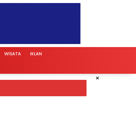
WISATA
IKLAN
×