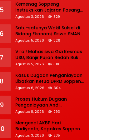
Kemenag Soppeng
5
Instruksikan Jajaran Pasang
Bendera Merah Putih Sambut
Agustus 3, 2026
329
HUT Ke-81 RI
Satu-satunya Wakil Sulsel di
6
Bidang Ekonomi, Siswa SMAN 1
Soppeng Lolos Semifinal OSN
Agustus 5, 2026
326
Nasional 2026
Viral! Mahasiswa Gizi Kesmas
7
USU, Banjir Pujian Bedah Buku
Skala International Dari 70
Agustus 5, 2026
318
Ribu Rupiah Referensi
Akademik Dunia
Kasus Dugaan Penganiayaan
8
Libatkan Ketua DPRD Soppeng
terus Bergulir, Tim INAFIS
Agustus 6, 2026
304
Polda Sulsel Gelar
Rekonstruksi
Proses Hukum Dugaan
9
Penganiayaan Andi
Muhammad Farid Kaswadi
Agustus 8, 2026
293
Razak Ketua DPRD Soppeng
Fraksi Golkar Tetap Berlanjut
Mengenal AKBP Hari
10
Budiyanto, Kapolres Soppeng
yang Baru, Berpengalaman di
Agustus 3, 2026
235