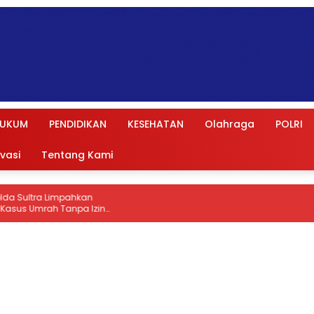
UKUM
PENDIDIKAN
KESEHATAN
Olahraga
POLRI
ivasi
Tentang Kami
pahkan
npa Izin