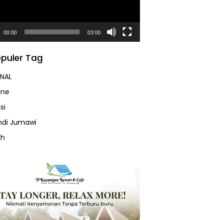
00:00
03:00
puler Tag
NAL
ine
si
Andi Jumawi
ah