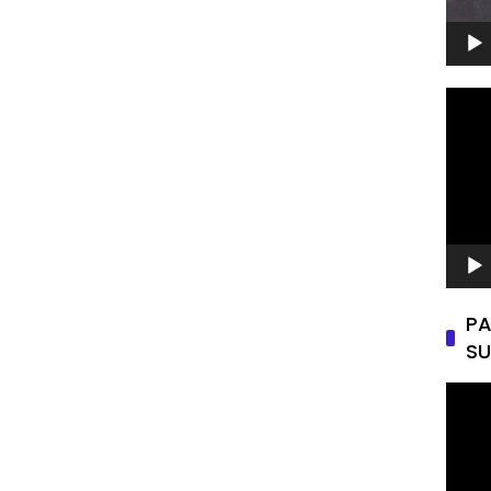
Pemu
Video
PA
SU
Pemu
Video