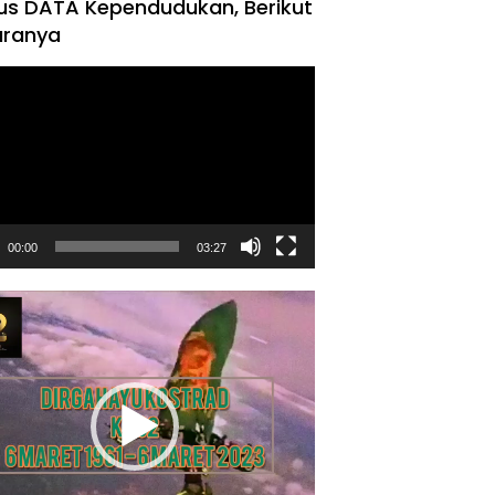
us DATA Kependudukan, Berikut
ranya
tar
00:00
03:27
tar