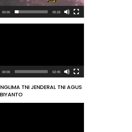
00:00
00:26
tar
00:00
02:45
NGLIMA TNI JENDERAL TNI AGUS
BIYANTO
tar