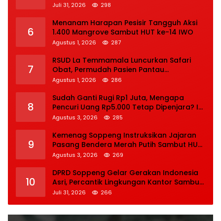
Juli 31, 2026
298
Menanam Harapan Pesisir Tangguh Aksi
6
1.400 Mangrove Sambut HUT ke-14 IWO
Agustus 1, 2026
287
RSUD La Temmamala Luncurkan Safari
7
Obat, Permudah Pasien Pantau
Penyelesaian Resep Secara Real Time
Agustus 1, 2026
286
Sudah Ganti Rugi Rp1 Juta, Mengapa
8
Pencuri Uang Rp5.000 Tetap Dipenjara? Ini
Pertimbangan Hakim
Agustus 3, 2026
285
Kemenag Soppeng Instruksikan Jajaran
9
Pasang Bendera Merah Putih Sambut HUT
Ke-81 RI
Agustus 3, 2026
269
DPRD Soppeng Gelar Gerakan Indonesia
10
Asri, Percantik Lingkungan Kantor Sambut
HUT Ke-81 RI
Juli 31, 2026
266