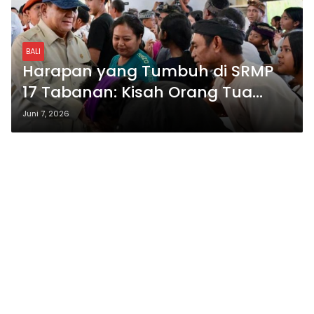
BALI
Harapan yang Tumbuh di SRMP
17 Tabanan: Kisah Orang Tua
Menyambut Masa Depan Anak
Juni 7, 2026