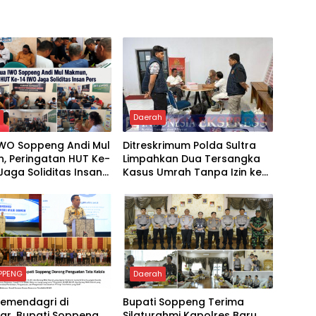
h
Daerah
IWO Soppeng Andi Mul
Ditreskrimum Polda Sultra
, Peringatan HUT Ke-
Limpahkan Dua Tersangka
Jaga Soliditas Insan
Kasus Umrah Tanpa Izin ke
Kejaksaan
PPENG
Daerah
Kemendagri di
Bupati Soppeng Terima
ar, Bupati Soppeng
Silaturahmi Kapolres Baru,