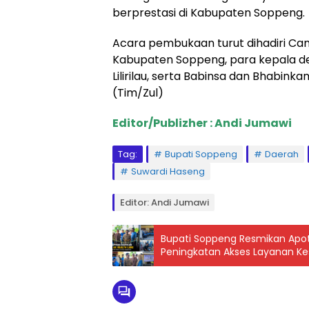
berprestasi di Kabupaten Soppeng.
Acara pembukaan turut dihadiri Camat
Kabupaten Soppeng, para kepala d
Lilirilau, serta Babinsa dan Bhabin
(Tim/Zul)
Editor/Publizher : Andi Jumawi
Tag:
Bupati Soppeng
Daerah
Suwardi Haseng
Editor: Andi Jumawi
Bupati Soppeng Resmikan Apot
Peningkatan Akses Layanan K