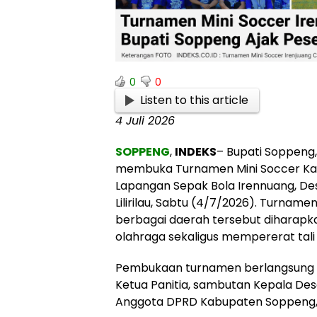
0
0
Listen to this article
4 Juli 2026
SOPPENG
,
INDEKS
– Bupati Soppeng,
membuka Turnamen Mini Soccer Kar
Lapangan Sepak Bola Irennuang, D
Lilirilau, Sabtu (4/7/2026). Turnamen
berbagai daerah tersebut diharap
olahraga sekaligus mempererat tali
Pembukaan turnamen berlangsung m
Ketua Panitia, sambutan Kepala De
Anggota DPRD Kabupaten Soppeng, H