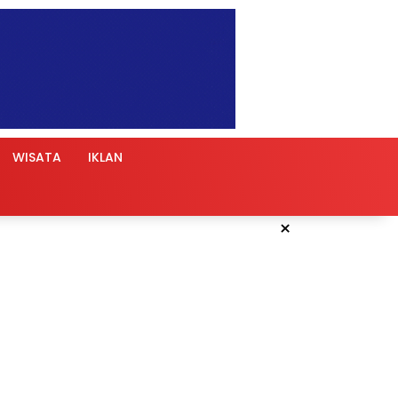
WISATA
IKLAN
×