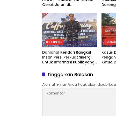
Gerak Jalan di
Dorong
Watansoppeng
Kelola
BULETIN TNI
Daera
Danlanal Kendari Rangkul
Kasus 
Insan Pers, Perkuat Sinergi
Pengan
untuk Informasi Publik yang
Ketua 
Objektif
Berguli
Sulsel 
Tinggalkan Balasan
Alamat email Anda tidak akan dipublikasi