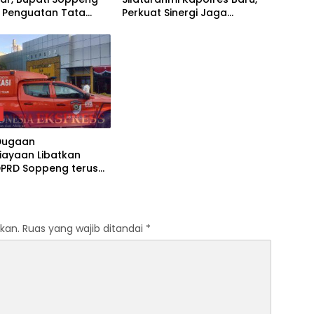
 Penguatan Tata
Perkuat Sinergi Jaga
 BUMD
Kamtibmas dan Dukung
Pembangunan
h
Dugaan
iayaan Libatkan
DPRD Soppeng terus
r, Tim INAFIS Polda
Gelar Rekonstruksi
kan.
Ruas yang wajib ditandai
*