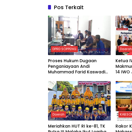
Pos Terkait
DPRD SOPPENG
Daera
Proses Hukum Dugaan
Ketua 
Penganiayaan Andi
Makmun
Muhammad Farid Kaswadi
14 IWO 
Razak Ketua DPRD Soppeng
Pers
Fraksi Golkar Tetap Berlanjut
Daerah
KAB.SO
Meriahkan HUT RI ke-81, TK
Rakor 
Putra III Malaka Ikut Lomba
Makass