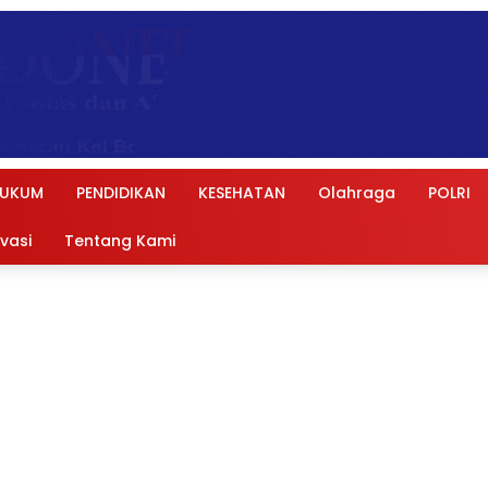
UKUM
PENDIDIKAN
KESEHATAN
Olahraga
POLRI
ivasi
Tentang Kami