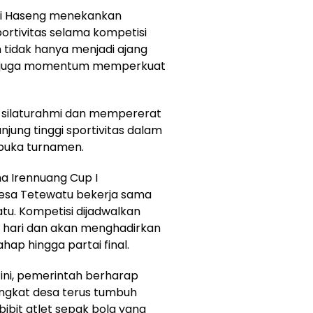
di Haseng menekankan
portivitas selama kompetisi
 tidak hanya menjadi ajang
pi juga momentum memperkuat
g silaturahmi dan mempererat
njung tinggi sportivitas dalam
mbuka turnamen.
a Irennuang Cup I
Desa Tetewatu bekerja sama
u. Kompetisi dijadwalkan
0 hari dan akan menghadirkan
ap hingga partai final.
ini, pemerintah berharap
ngkat desa terus tumbuh
bibit atlet sepak bola yang