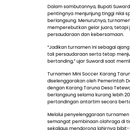
Dalam sambutannya, Bupati Suwar
pentingnya menjunjung tinggi nilai s
berlangsung. Menurutnya, turnamen
memperebutkan gelar juara, teta
persaudaraan dan kebersamaan.
“Jadikan turnamen ini sebagai ajan
tali persaudaraan serta tetap menju
bertanding,” ujar Suwardi saat me
Turnamen Mini Soccer Karang Tarun
diselenggarakan oleh Pemerintah 
dengan Karang Taruna Desa Tetewat
berlangsung selama kurang lebih 2
pertandingan antartim secara bertah
Melalui penyelenggaraan turnamen 
semangat pembinaan olahraga di ti
sekaligus mendorong lahirnya bibit-