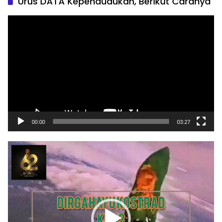
Urus DATA Kependudukan, Berikut Caranya
Pemutar
Video
00:00
03:27
Pemutar
Video