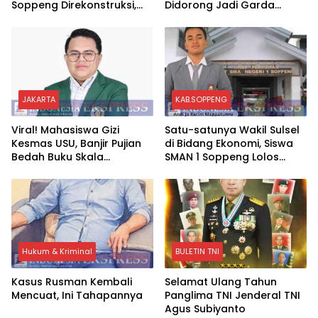
Soppeng Direkonstruksi,
Didorong Jadi Garda
Rusman Tegaskan Proses
Terdepan Edukasi Publik
Hukum Terus Berjalan
Lawan Pinjol Ilegal
JAKARTA
KAB.SOPPENG
Viral! Mahasiswa Gizi
Satu-satunya Wakil Sulsel
Kesmas USU, Banjir Pujian
di Bidang Ekonomi, Siswa
Bedah Buku Skala
SMAN 1 Soppeng Lolos
International Dari 70 Ribu
Semifinal OSN Nasional
Rupiah Referensi Akademik
2026
Dunia
Hukum & Kriminal
BULETIN TNI
Kasus Rusman Kembali
Selamat Ulang Tahun
Mencuat, Ini Tahapannya
Panglima TNI Jenderal TNI
Agus Subiyanto