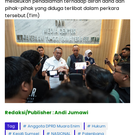
melakukan pendalaman terhadap aliran dana dan
pihak-pihak yang diduga terlibat dalam perkara
tersebut.(Tim)
Redaksi/Publisher : Andi Jumawi
Tag:
Anggota DPRD Muara Enim
Hukum
Kejati Sumsel
NASIONAL
Palenbang