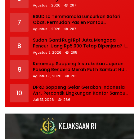
Agustus 1, 2026
287
RSUD La Temmamala Luncurkan Safari
7
Obat, Permudah Pasien Pantau
Penyelesaian Resep Secara Real Time
Agustus 1, 2026
287
Sudah Ganti Rugi Rp1 Juta, Mengapa
8
Pencuri Uang Rp5.000 Tetap Dipenjara? Ini
Pertimbangan Hakim
Agustus 3, 2026
285
Kemenag Soppeng Instruksikan Jajaran
9
Pasang Bendera Merah Putih Sambut HUT
Ke-81 RI
Agustus 3, 2026
269
DPRD Soppeng Gelar Gerakan Indonesia
10
Asri, Percantik Lingkungan Kantor Sambut
HUT Ke-81 RI
Juli 31, 2026
266