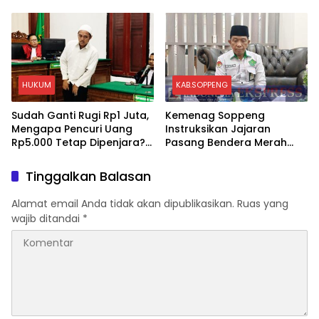
HUKUM
KAB.SOPPENG
Sudah Ganti Rugi Rp1 Juta,
Kemenag Soppeng
Mengapa Pencuri Uang
Instruksikan Jajaran
Rp5.000 Tetap Dipenjara?
Pasang Bendera Merah
Ini Pertimbangan Hakim
Putih Sambut HUT Ke-81 RI
Tinggalkan Balasan
Alamat email Anda tidak akan dipublikasikan.
Ruas yang
wajib ditandai
*