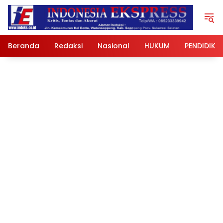
Langsung
ke
konten
Beranda
Redaksi
Nasional
HUKUM
PENDIDIKA