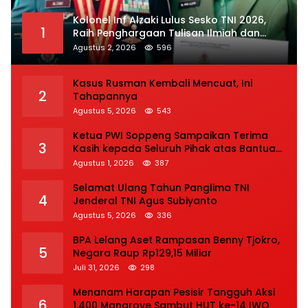
Kolonel Inf Alzaki Lulus Sesko TNI 2026,
1
Raih Penghargaan Tulisan Ilmiah dan
Jasmani Terbaik
Agustus 2, 2026
596
Kasus Rusman Kembali Mencuat, Ini
2
Tahapannya
Agustus 5, 2026
543
Ketua PWI Soppeng Sampaikan Terima
3
Kasih kepada Seluruh Pihak atas Bantuan
terhadap Adiknya Korban Kecelakaan
Agustus 1, 2026
387
Selamat Ulang Tahun Panglima TNI
4
Jenderal TNI Agus Subiyanto
Agustus 5, 2026
336
BPA Lelang Aset Rampasan Benny Tjokro,
5
Negara Raup Rp129,15 Miliar
Juli 31, 2026
298
Menanam Harapan Pesisir Tangguh Aksi
6
1.400 Mangrove Sambut HUT ke-14 IWO