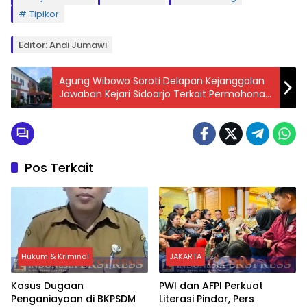
Tipikor
Editor: Andi Jumawi
Agung Wibowo Soroti Delapan Kejanggalan
Jawaban Kejari Sidoarjo Terkait Permohonan
Penangguhan Eksekusi
Pos Terkait
Hukum & Kriminal
JAKARTA
Kasus Dugaan
PWI dan AFPI Perkuat
Penganiayaan di BKPSDM
Literasi Pindar, Pers