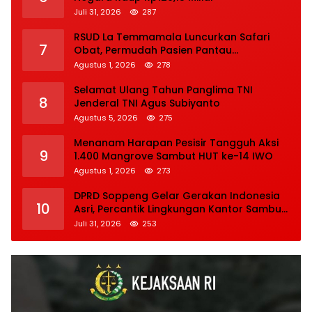
Juli 31, 2026
287
RSUD La Temmamala Luncurkan Safari
7
Obat, Permudah Pasien Pantau
Penyelesaian Resep Secara Real Time
Agustus 1, 2026
278
Selamat Ulang Tahun Panglima TNI
8
Jenderal TNI Agus Subiyanto
Agustus 5, 2026
275
Menanam Harapan Pesisir Tangguh Aksi
9
1.400 Mangrove Sambut HUT ke-14 IWO
Agustus 1, 2026
273
DPRD Soppeng Gelar Gerakan Indonesia
10
Asri, Percantik Lingkungan Kantor Sambut
HUT Ke-81 RI
Juli 31, 2026
253