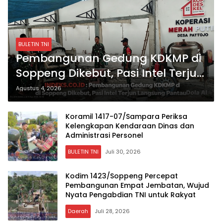
BULETIN TNI
Pembangunan Gedung KDKMP di
Soppeng Dikebut, Pasi Intel Terjun
Langsung Pantau
Agustus 4, 2026
Koramil 1417-07/Sampara Periksa
Kelengkapan Kendaraan Dinas dan
Administrasi Personel
BULETIN TNI
Juli 30, 2026
Kodim 1423/Soppeng Percepat
Pembangunan Empat Jembatan, Wujud
Nyata Pengabdian TNI untuk Rakyat
Daerah
Juli 28, 2026