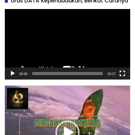
Urus DATA Kependudukan, Berikut Caranya
Pemutar
Video
00:00
03:27
Pemutar
Video