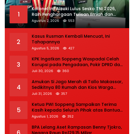
Kolonel Inf Alzaki Lulus Sesko TNI 2026,
1
Raih Penghargaan Tulisan Ilmiah dan
Jasmani Terbaik
Agustus 2, 2026
553
Kasus Rusman Kembali Mencuat, Ini
2
Tahapannya
Agustus 5, 2026
427
KPK Ingatkan Soppeng Waspadai Celah
3
Korupsi pada Pengadaan, Pokir DPRD dan
Bansos
Juli 30, 2026
360
Amukan Si Jago Merah di Tallo Makassar,
4
Sedikitnya 80 Rumah dan Kios Warga
Hangus, Pemadaman Berlangsung Tiga
Juli 31, 2026
357
Jam
Ketua PWI Soppeng Sampaikan Terima
5
Kasih kepada Seluruh Pihak atas Bantuan
terhadap Adiknya Korban Kecelakaan
Agustus 1, 2026
352
BPA Lelang Aset Rampasan Benny Tjokro,
6
Negara Raup Rp129,15 Miliar